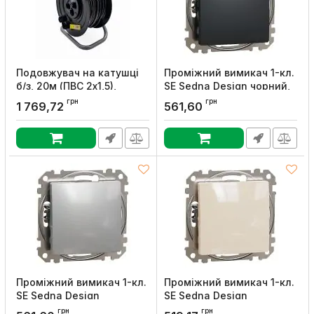
Подовжувач на катушцi
Проміжний вимикач 1-кл.
б/з, 20м (ПВС 2х1,5),
SE Sedna Design чорний,
SOKOL
Schneider Electric
грн
грн
1 769,72
561,60
Артикул:
166300
Артикул:
SDD114107
Проміжний вимикач 1-кл.
Проміжний вимикач 1-кл.
SE Sedna Design
SE Sedna Design
алюміній, Schneider
бежевий, Schneider
грн
грн