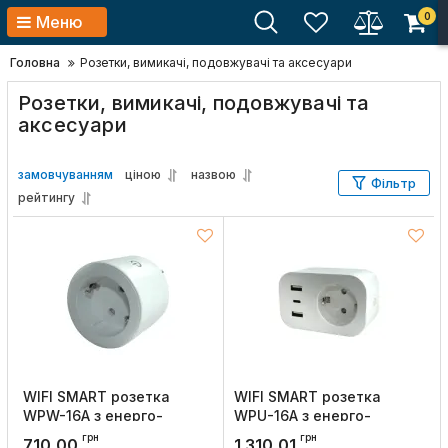
0
Меню
Головна
Розетки, вимикачі, подовжувачі та аксесуари
Розетки, вимикачі, подовжувачі та
аксесуари
замовчуванням
ціною
назвою
Фільтр
рейтингу
WIFI SMART розетка
WIFI SMART розетка
WPW-16A з енерго-
WPU-16A з енерго-
моніторингом IP20, UEC
моніторингом IP20, UEC
грн
грн
710,00
1 310,01