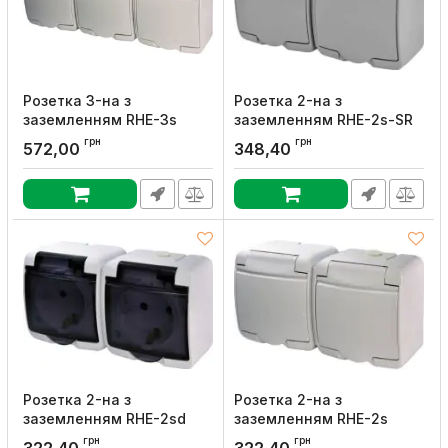
Розетка 3-на з
Розетка 2-на з
заземленням RHE-3s
заземленням RHE-2s-SR
біла/біла кришка IP54,
сіра/сіра кришка IP54, ETI
грн
грн
572,00
348,40
ETI
Артикул:
4668072
Артикул:
4668023
Розетка 2-на з
Розетка 2-на з
заземленням RHE-2sd
заземленням RHE-2s
біла/прозора кришка
біла/біла кришка IP54,
грн
грн