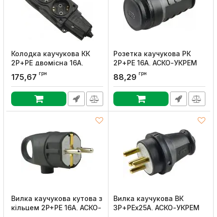
Колодка каучукова КК
Розетка каучукова РК
2Р+PE двомісна 16А,
2Р+PE 16А, АСКО-УКРЕМ
АСКО-УКРЕМ
Артикул:
A0250010004
грн
грн
175,67
88,29
Артикул:
A0250010008
Вилка каучукова кутова з
Вилка каучукова ВК
кільцем 2P+PE 16А, АСКО-
3Р+РЕx25А, АСКО-УКРЕМ
УКРЕМ