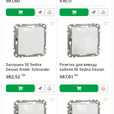
561,60
519,17
Electric
Electric
Артикул:
SDD113107
Артикул:
SDD112107
Заглушка SE Sedna
Розетка для виводу
Design білий, Schneider
кабеля SE Sedna Design
Electric
білий, Schneider Electric
грн
грн
382,52
587,81
Артикул:
SDD111904
Артикул:
SDD111903