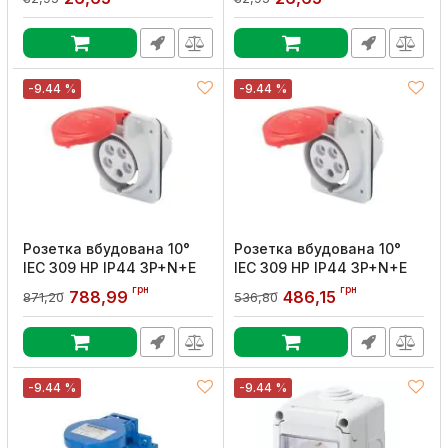
Артикул:
s9100045
Артикул:
s9100001
-9.44 %
-9.44 %
Розетка вбудована 10°
Розетка вбудована 10°
IEC 309 HP IP44 3P+N+E
IEC 309 HP IP44 3P+N+E
32A 400V 6H GEWISS
16A 400V 6H GEWISS
грн
грн
788,99
486,15
871,20
536,80
Артикул:
GW62221H
Артикул:
GW62210H
-9.44 %
-9.44 %