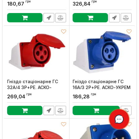
АСКО-УКРЕМ
АСКО-УКРЕМ
грн
грн
180,67
326,84
Артикул:
A0080010118
Артикул:
A0080010138
Гніздо стаціонарне ГC
Гніздо стаціонарне ГС
32А/4 3Р+РЕ, АСКО-
16А/3 2Р+РЕ, АСКО-УКРЕМ
УКРЕМ
Артикул:
A0080040001
грн
грн
269,04
186,28
Артикул:
A0080040005