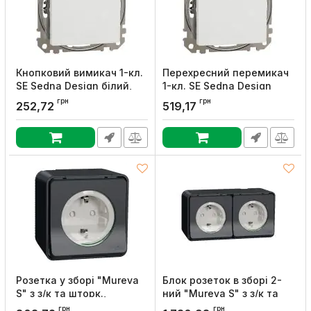
Кнопковий вимикач 1-кл.
Перехресний перемикач
SE Sedna Design білий,
1-кл. SE Sedna Design
Schneider Electric
білий, Schneider Electric
грн
грн
252,72
519,17
Артикул:
SDD111111
Артикул:
SDD111107
Розетка у зборі "Mureva
Блок розеток в зборі 2-
S" з з/к та шторк.,
ний "Mureva S" з з/к та
чорний, IP55, Schneider
шторками, чорний, IP55,
грн
грн