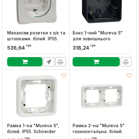
Механізм розетки з з/к та
Бокс 1-ний "Mureva S"
шторками, білий, IP55,
для зовнішнього
Schneider Electric
монтажу, чорний, IP55,
грн
грн
536,64
318,24
Schneider Electric
Артикул:
MUR39134
Артикул:
MUR37911
Рамка 1-на "Mureva S",
Рамка 2-на "Mureva S"
білий, IP55, Schneider
горизонтальна, білий,
Electric
IP55, Schneider Electric
грн
грн