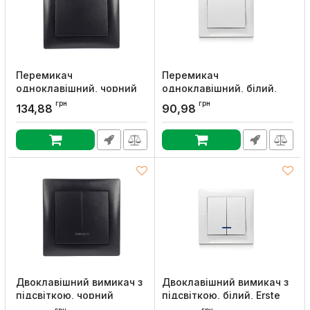
Перемикач
Перемикач
одноклавішний, чорний
одноклавішний, білий,
металік, Erste
Erste 9202-31,W
грн
грн
134,88
90,98
Артикул:
9202-31,B
Артикул:
9202-31,W
Двоклавішний вимикач з
Двоклавішний вимикач з
підсвіткою, чорний
підсвіткою, білий, Erste
металік, Erste