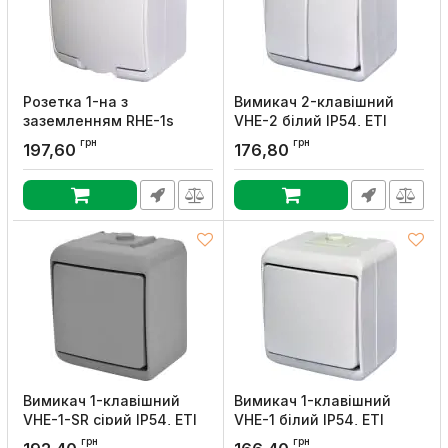
Розетка 1-на з
Вимикач 2-клавішний
заземленням RHE-1s
VHE-2 білий IP54, ETI
біла/біла кришка IP54,
Артикул:
4668001
грн
грн
197,60
176,80
ETI
Артикул:
4668015
Вимикач 1-клавішний
Вимикач 1-клавішний
VHE-1-SR сірий IP54, ETI
VHE-1 білий IP54, ETI
Артикул:
4668060
Артикул:
4668000
грн
грн