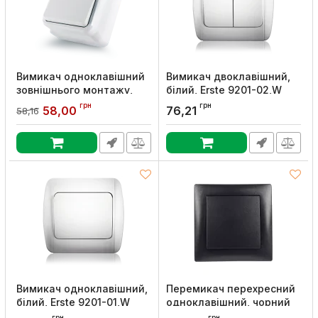
Вимикач одноклавішний
Вимикач двоклавішний,
зовнішнього монтажу,
білий, Erste 9201-02,W
білий, Erste
Артикул:
9201-02,W
грн
грн
58,00
76,21
58,16
Артикул:
8005-01,W
Вимикач одноклавішний,
Перемикач перехресний
білий, Erste 9201-01,W
одноклавішний, чорний
металік, Erste
Артикул:
9201-01,W
грн
грн