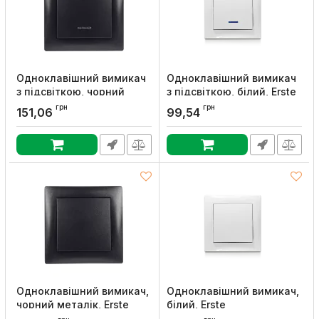
Одноклавішний вимикач
Одноклавішний вимикач
з підсвіткою, чорний
з підсвіткою, білий, Erste
металік, Erste
Артикул:
9202-01N,W
грн
грн
151,06
99,54
Артикул:
9202-01N,B
Одноклавішний вимикач,
Одноклавішний вимикач,
чорний металік, Erste
білий, Erste