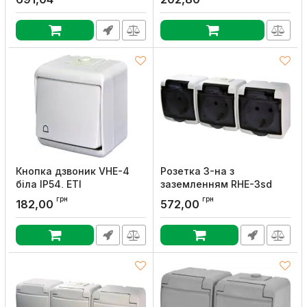
Артикул:
GW27831
Кнопка дзвоник VHE-4
Розетка 3-на з
біла IP54, ETI
заземленням RHE-3sd
біла/прозора кришка
Артикул:
4668003
грн
грн
182,00
572,00
IP54, ETI
Артикул:
4668024