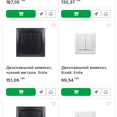
Артикул:
9202-02N,W
грн
грн
187,05
130,37
Артикул:
9202-02N,B
Двоклавішний вимикач,
Двоклавішний вимикач,
чорний металік, Erste
білий, Erste
Артикул:
9202-02,B
Артикул:
9202-02,W
грн
грн
151,06
99,54