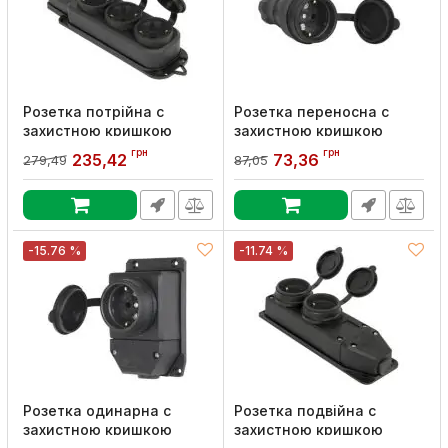
Розетка потрійна с
Розетка переносна с
захистною кришкою
захистною кришкою
каучукова
каучукова
грн
грн
235,42
73,36
279,49
87,05
e.socket.rubber.029.3.16, з
e.socket.rubber.029.16, з з/
з/к, 16А, E.NEXT
к, 16А, E.NEXT
Артикул:
s9100027
Артикул:
s9100024
-15.76 %
-11.74 %
Розетка одинарна с
Розетка подвійна с
захистною кришкою
захистною кришкою