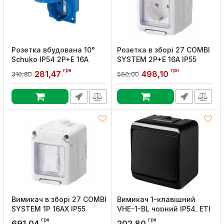
Розетка вбудована 10°
Розетка в зборі 27 COMBI
Schuko IP54 2P+E 16A
SYSTEM 2P+E 16A IP55
230V 50x50 GEWISS
сірий GEWISS
грн
грн
281,47
498,10
310,80
550,00
Артикул:
GW62393
Артикул:
GW27844
Вимикач в зборі 27 COMBI
Вимикач 1-клавішний
SYSTEM 1Р 16AX IP55
VHE-1-BL чорний IP54, ETI
сірий GEWISS
Артикул:
4668080
грн
грн
691,04
202,80