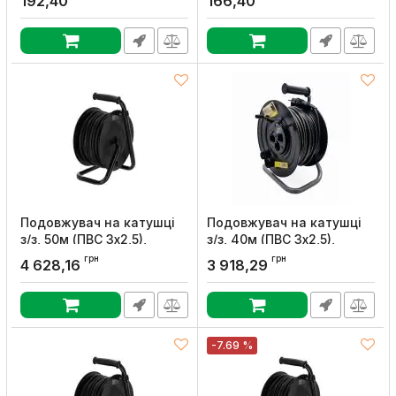
192,40
166,40
Подовжувач на катушцi
Подовжувач на катушцi
з/з, 50м (ПВС 3х2,5),
з/з, 40м (ПВС 3х2,5),
SOKOL
SOKOL
грн
грн
4 628,16
3 918,29
Артикул:
166308
Артикул:
166307
-7.69 %