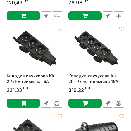
Артикул:
9202-01,B
Артикул:
9202-01,W
грн
грн
120,49
76,96
Колодка каучукова КК
Колодка каучукова КК
2Р+PE тримісна 16А,
2Р+PE чотиримісна 16А,
АСКО-УКРЕМ
АСКО-УКРЕМ
грн
грн
221,33
319,22
Артикул:
A0250010009
Артикул:
A0250010010