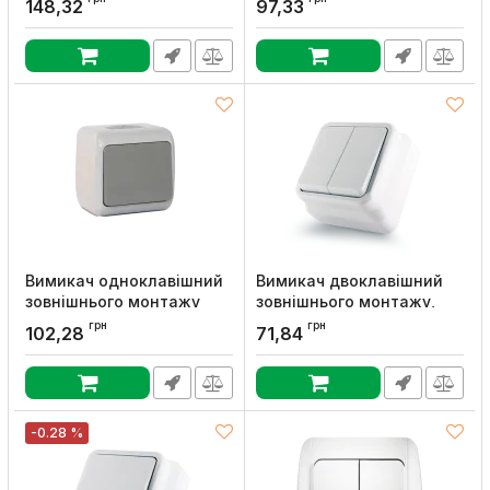
148,32
97,33
Erste, Erste
Артикул:
9202-55,W
Артикул:
9202-00,W
Вимикач одноклавішний
Вимикач двоклавішний
зовнішнього монтажу
зовнішнього монтажу,
вологозахищений IP 54,
білий, Erste
грн
грн
102,28
71,84
колір сірий, Erste
Артикул:
8005-02,W
Артикул:
E8005-01
-0.28 %