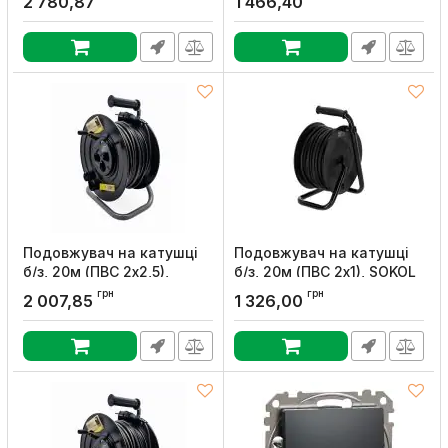
2 780,87
1 466,40
Артикул:
166302
Артикул:
166796
Подовжувач на катушцi
Подовжувач на катушцi
б/з, 20м (ПВС 2х2,5),
б/з, 20м (ПВС 2х1), SOKOL
SOKOL
Артикул:
166707
грн
грн
2 007,85
1 326,00
Артикул:
166301