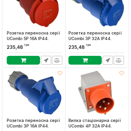
Розетка переносна серії
Розетка переносна серії
UСombi 5P 16A IP44,
UСombi 3P 32A IP44,
АСКО-УКРЕМ
АСКО-УКРЕМ
грн
грн
235,48
235,48
Артикул:
A0080010129
Артикул:
A0080010119
Розетка переносна серії
Вилка стаціонарна серії
UСombi 3P 16A IP44,
UСombi 4P 32A IP44,