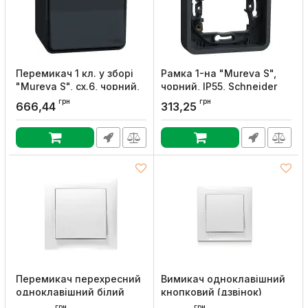
Перемикач 1 кл. у зборі
Рамка 1-на "Mureva S",
"Mureva S", сх.6, чорний,
чорний, IP55, Schneider
IP55, Schneider Electric
Electric
грн
грн
666,44
313,25
Артикул:
MUR35021
Артикул:
MUR34107
Перемикач перехресний
Вимикач одноклавішний
одноклавішний білий
кнопковий (дзвінок)
серія Triumph, Erste, Erste
білий серія Triumph,
грн
грн