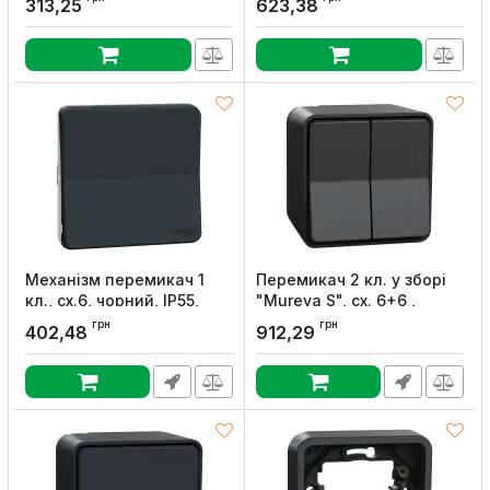
313,25
623,38
Артикул:
MUR39107
Артикул:
MUR39101
Механізм перемикач 1
Перемикач 2 кл. у зборі
кл., сх.6, чорний, IP55,
"Mureva S", сх. 6+6 ,
Schneider Electric
чорний, IP55, Schneider
грн
грн
402,48
912,29
Electric
Артикул:
MUR37021
Артикул:
MUR35022