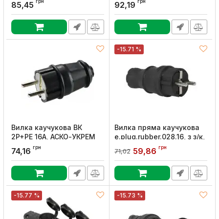
Артикул:
A0250010003
грн
грн
85,45
92,19
Артикул:
A0250010016
-15.71 %
Вилка каучукова ВК
Вилка пряма каучукова
2P+PE 16А, АСКО-УКРЕМ
e.plug.rubber.028.16, з з/к,
16А, E.NEXT
Артикул:
A0250010001
грн
грн
74,16
59,86
71,02
Артикул:
s9100023
-15.77 %
-15.73 %