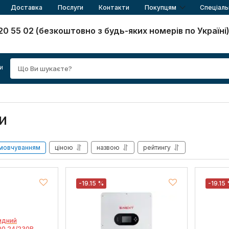
Доставка
Послуги
Контакти
Покупцям
Спеціаль
20 55 02 (безкоштовно з будь-яких номерів по Україні
и
и
мовчуванням
ціною
назвою
рейтингу
-19.15 %
-19.15