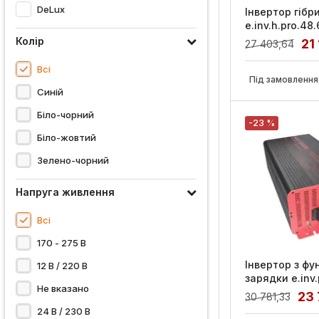
DeLux
Інвертор гібр
e.inv.h.pro.48
48/230В 6000В
Колір
21
27 403,64
Артикул:
p090003
Всі
Під замовлення,
Синій
Біло-чорний
-23 %
Біло-жовтий
Зелено-чорний
Напруга живлення
Всі
170 - 275 В
Інвертор з фу
12 В / 220 В
зарядки e.inv
Не вказано
12/220В 3000В
23
30 781,33
синус, E.NEXT
24 В / 230 В