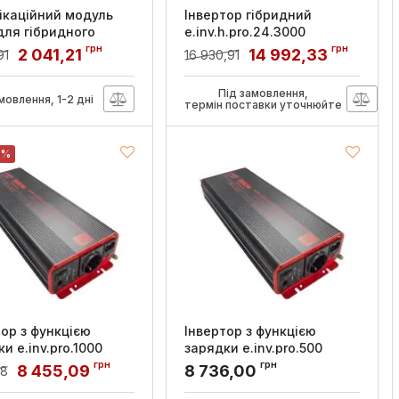
ікаційний модуль
Інвертор гібридний
для гібридного
e.inv.h.pro.24.3000
ора e.inv.h.pro.wifi,
24/230В 3000Вт, E.NEXT
грн
грн
2 041,21
14 992,33
91
16 930,91
T
Артикул:
p090001
:
s075002
Під замовлення,
мовлення, 1-2 дні
термін поставки уточнюйте
 %
тор з функцією
Інвертор з функцією
и e.inv.pro.1000
зарядки e.inv.pro.500
0В 1000Вт, чистий
12/220В 500Вт, чистий
грн
грн
8 455,09
8 736,00
38
 E.NEXT
синус, E.NEXT