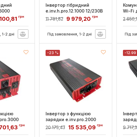
идний
Інвертор гібридний
Комун
.6000
e.inv.h.pro.12.1000 12/230В
Wi-Fi 
т, E.NEXT
1000Вт, E.NEXT
інверт
грн
грн
 100,81
9 979,20
11 781,82
2 650,
E.NEX
Артикул:
p090002
Артикул
 1-2 дні
Під замовлення, 1-2 дні
Під за
-23 %
-12.99
нкцією
Інвертор з функцією
Інвер
.pro.3000
зарядки e.inv.pro.2000
зарядк
т, чистий
12/220В 2000Вт, чистий
12/22
грн
грн
 701,63
15 535,09
20 175,43
9 717,
синус, E.NEXT
синус,