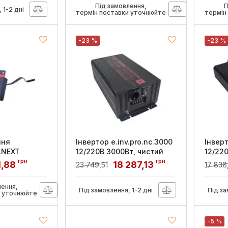
Артикул:
s073003
Артикул
Під замовлення,
П
 1-2 дні
термін поставки уточнюйте
термін
-23 %
-23 %
ння
Інвертор e.inv.pro.nc.3000
Інверт
E.NEXT
12/220В 3000Вт, чистий
12/22
синус, E.NEXT
синус,
грн
грн
1,88
18 287,13
23 749,51
17 838
Артикул:
s074005
Артикул
лення,
Під замовлення, 1-2 дні
Під за
и уточнюйте
-5 %