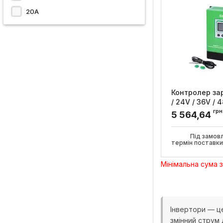
20А
Контролер за
/ 24V / 36V / 
MPPT, DeLux
грн
5 564,64
Артикул:
9002040
Під замов
термін поставк
Мінімальна сума 
Інвертори — ц
змінний струм