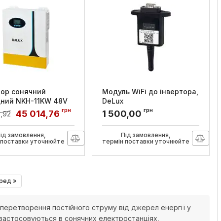
тор сонячний
Модуль WiFi до інвертора,
дний NKH-11KW 48V
DeLux
MPPT з функцією
грн
грн
Артикул:
90021798
45 014,76
1 500,00
,92
у, DeLux
:
90023165
ід замовлення,
Під замовлення,
 поставки уточнюйте
термін поставки уточнюйте
ред »
перетворення постійного струму від джерел енергії у
 застосовуються в сонячних електростанціях,