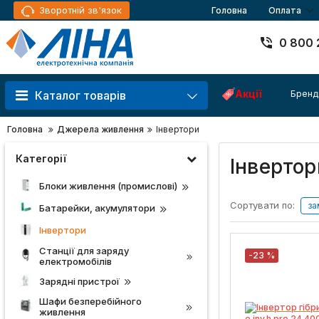
Зворотній зв'язок
Головна
Оплата
0 800 
Акції
Бренд
Каталог товарів
Головна
Джерела живлення
Інвертори
Категорії
Інвертор
Блоки живлення (промислові)
Сортувати по:
за
Батарейки, акумулятори
Інвертори
Станції для заряду
-23 %
електромобілів
Зарядні пристрої
Шафи безперебійного
живлення