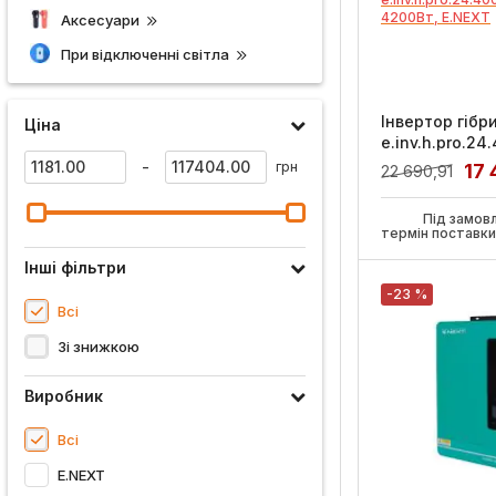
Аксесуари
При відключенні світла
Інвертор гібр
Ціна
e.inv.h.pro.24
24/230В 4200В
-
грн
17 
22 690,91
Артикул:
p090004
Під замов
термін поставк
Інші фільтри
-23 %
Всі
Зі знижкою
Виробник
Всі
E.NEXT