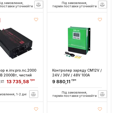
:
s073002
Артикул:
s073001
ід замовлення,
Під замовлення,
 поставки уточнюйте
термін поставки уточнюйте
ор e.inv.pro.nc.2000
Контролер заряду CM12V /
0В 2000Вт, чистий
24V / 36V / 48V 100A
 E.NEXT
MPPT, DeLux
грн
грн
13 735,58
9 880,11
,41
:
s074004
Артикул:
90020410
Під замовлення,
мовлення, 1-2 дні
термін поставки уточнюйте