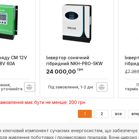
ряду CM 12V
Інвертор сонячний
Інвер
48V 60A
гібридний NKH-PRO-5KW
гібри
48V 80А MPPT з функцією
160А 
грн
24 000,00
47 383
заряду, DeLux
заряд
9
Артикул:
90021796
Артикул
лення,
П
Під замовлення, 1-2 дні
и уточнюйте
термін
замовлення має бути не менше: 200 грн
1
2
все
впе
е ключовий компонент сучасних енергосистем, що забезпечує 
 для живлення побутових і промислових приладів. Вони широко