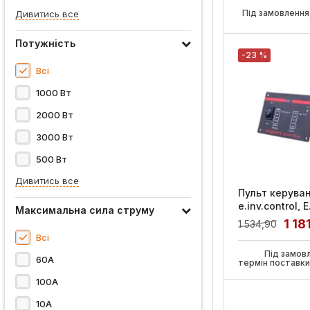
Артикул:
s073004
Під замовлення,
Дивитись все
Потужність
-23 %
Всі
1000 Вт
2000 Вт
3000 Вт
500 Вт
Дивитись все
Пульт керува
e.inv.control, 
Максимальна сила струму
Артикул:
s075001
1 18
1 534,90
Всі
Під замов
60A
термін поставк
100A
10А