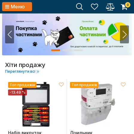
0
Меню
Хіти продажу
Переглянути всі
Топ продажів
Топ продажів
-13.49 %
Набір викруток
Лічильник