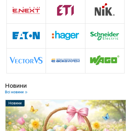
Автоматичні вимикачі
,
УЗО
, реле;
Електрощити
;
Кабелі та проводи
;
Світлодіодні лампи
і світильники;
Тепла підлога ZUBR
;
Інструмент,
інвертори
,
зарядні станції
та багато
іншого.
Ми працюємо напряму з брендами
Schneider Electric, Zubr,
Новини
Nik, Videx, Lapp Kabel, Hager, ETI, WAGO, Osram, Delux, Devi,
Всі новини
Enext
. Це гарантує якість, наявність на складі та оптимальні
ціни без посередників.
Новини
Модульні автоматичні вимикачі,
ПЗВ і засоби обліку