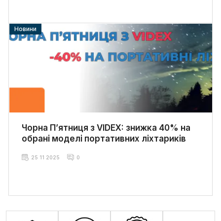
Аварійні світильники, гірлянди,
датчики руху
,
настільні лампи,
прожектори
.
Новини
Для монтажу:
Термоусаджувальні трубки, сальники, кабельні
канали, металорукав;
DIN-рейки, клемники, підрозетники, хомути,
коробки.
Чорна П’ятниця з VIDEX: знижка 40% на
Ці товари обирають
прораби, електрики, монтажники, СТО
обрані моделі портативних ліхтариків
та забудовники
, які цінують ефективність і наявність усіх
позицій на одному складі.
25 11 2025
0
Розетки, інвертори,
електроінструмент