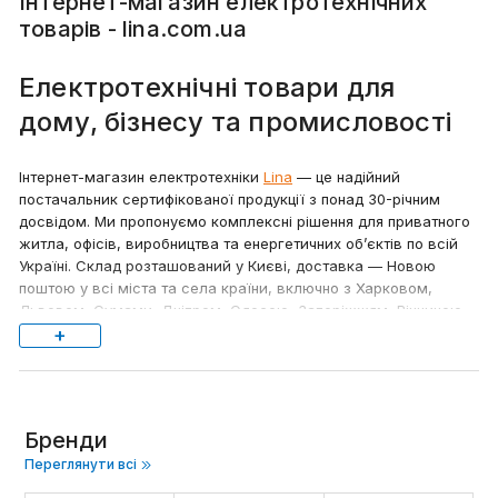
Інтернет-магазин електротехнічних
товарів - lina.com.ua
Електротехнічні товари для
дому, бізнесу та промисловості
Інтернет-магазин електротехніки
Lina
— це надійний
постачальник сертифікованої продукції з понад 30-річним
досвідом. Ми пропонуємо комплексні рішення для приватного
житла, офісів, виробництва та енергетичних об’єктів по всій
Україні. Склад розташований у Києві, доставка — Новою
поштою у всі міста та села країни, включно з Харковом,
Львовом, Сумами, Дніпром, Одесою, Запоріжжям, Вінницею
та іншими регіонами.
+
Що можна замовити на
lina.com.ua
Бренди
У нашому
каталозі
представлені:
Переглянути всі