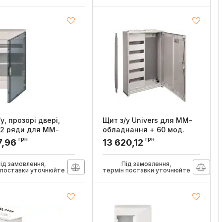
:
GW40174N
Артикул:
GW40173N
у, прозорі двері,
Щит з/у Univers для ММ-
 2 ряди для ММ-
обладнання + 60 мод.
нання, VEGA, Hager
800x550x160мм, Hager
грн
грн
7,96
13 620,12
:
VB318MMT
Артикул:
FWB52K1
ід замовлення,
Під замовлення,
 поставки уточнюйте
термін поставки уточнюйте