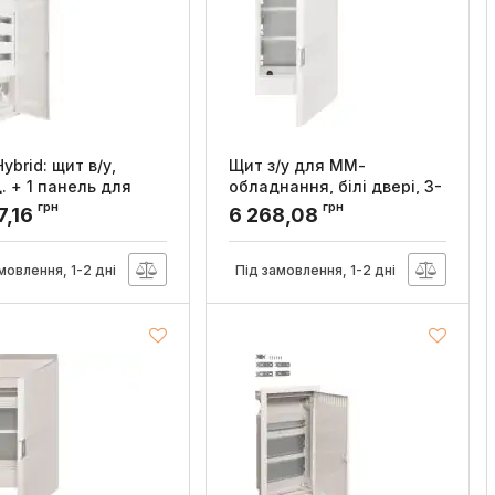
Hybrid: щит в/у,
Щит з/у для ММ-
. + 1 панель для
обладнання, білі двері, 3-
ластикові двері,
ряди, VEGA, Hager
грн
грн
7,16
6 268,08
Артикул:
VB318MP
:
VU603WWH
мовлення, 1-2 дні
Під замовлення, 1-2 дні