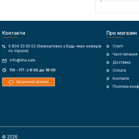
обладнання
Мультимеді
Мультимеді
Контакти
Про магазин
комутатори
0 800 20 55 02 (безкоштовно з будь-яких номерів
Статті
Настінний 
по Україні)
Часті питання
Щиток для 
info@lina.sale
Доставка
ПН - ПТ: з 9:00 до 18:00
Оплата
Ціна мультимед
Контакти
Актуальна муль
Зворотній зв'язок
Політика конф
Переваги
Інтернет-магаз
весь товар 
© 2026