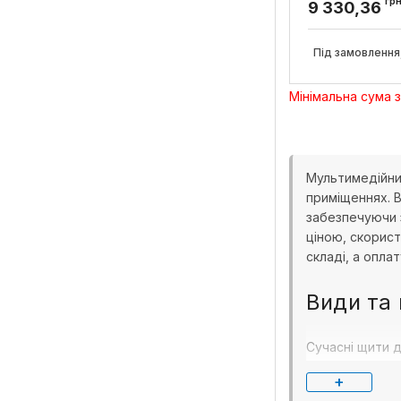
металевими 
гр
9 330,36
VOLTA, Hager
Артикул:
VA48NW
Під замовлення,
Мінімальна сума 
Мультимедійний
приміщеннях. 
забезпечуючи з
ціною, скорис
складі, а опла
Види та
Сучасні щити 
+
Слаботочни