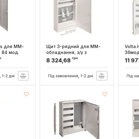
rs для ММ-
Щит 3-рядний для ММ-
Volta.
 84 мод.
обладнання, з/у з
36мод
м, Hager
металевими дверями,
ММ, п
н
грн
8 324,68
11 97
VOLTA, Hager
Hager
Артикул:
VA36NW
Артикул
 1-2 дні
Під замовлення, 1-2 дні
Під за