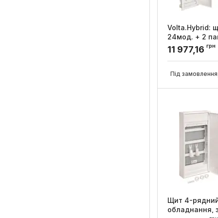
Volta.Hybrid: щ
24мод. + 2 па
ММ, пластиков
грн
11 977,16
Hager
Артикул:
VU602W
Під замовлення,
Щит 4-рядни
обладнання, з