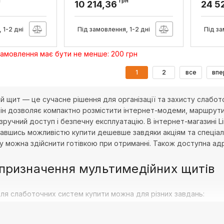
дверями,
ММ, сталеві двері, Hager
800x8
н
грн
10 214,36
24 5
Артикул:
VU602NWH
Артикул
 1-2 дні
Під замовлення, 1-2 дні
Під за
замовлення має бути не менше: 200 грн
1
2
все
впе
 щит — це сучасне рішення для організації та захисту слабото
Він дозволяє компактно розмістити інтернет-модеми, маршрутиз
ручний доступ і безпечну експлуатацію. В інтернет-магазині 
тавшись можливістю купити дешевше завдяки акціям та спеціаль
ту можна здійснити готівкою при отриманні. Також доступна адр
 призначення мультимедійних щитів
для слаботочних систем купити можна для різних завдань:
й щиток для інтернету — компактне рішення для організації