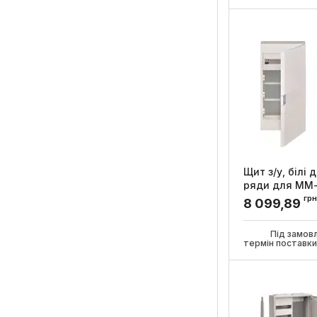
Щит з/у, білі 
ряди для ММ
обладнання, 
грн
8 099,89
Артикул:
VB418M
Під замов
термін поставк