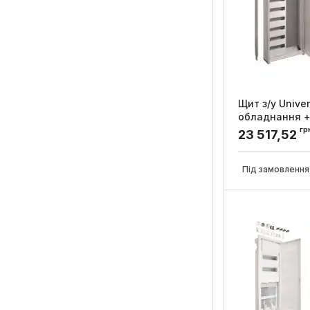
Щит з/у Unive
обладнання +
1100x550x160м
гр
23 517,52
Артикул:
FWB72K1
Під замовлення,