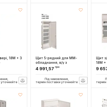
Артикул
двері, 18M + 3
Щит 5-рядний для ММ-
Щит з/
-
обладнання, в/у з
18M +
VEGA, Hager
металевими дверями,
облад
грн
4 991,57
9 65
VOLTA, Hager
MP
Артикул
Артикул:
VU60NWB
лення,
Під замовлення,
П
и уточнюйте
термін поставки уточнюйте
термін