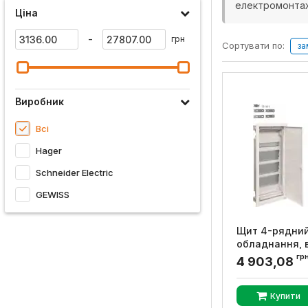
електромонтаж
Ціна
-
грн
Сортувати по:
за
Виробник
Всі
Hager
Schneider Electric
GEWISS
Щит 4-рядни
обладнання, в
металевими 
гр
4 903,08
VOLTA, Hager
Артикул:
VU48NW
Купити