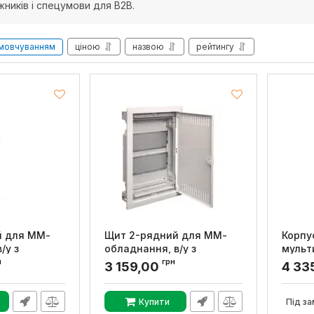
ників і спецумови для B2B.
мовчуванням
ціною
назвою
рейтингу
й для ММ-
Щит 2-рядний для ММ-
Корпу
/у з
обладнання, в/у з
мульт
дверями,
металевими дверями,
облад
н
грн
3 159,00
4 33
VOLTA, Hager
внутр.
метал
B
Артикул:
VU24NWB
GEWIS
Купити
Під за