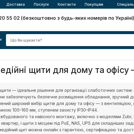
Доставка
Послуги
Контакти
Покупцям
Спеціаль
20 55 02 (безкоштовно з будь-яких номерів по Україні
и
дійні щити для дому та офісу 
 щити — ідеальне рішення для організації слаботочних систем:
Вони забезпечують безпечне розміщення обладнання, зручний до
ний широкий вибір щитів для дому та офісу — з вентиляцією, 
иною 100–160 мм, ступенем захисту IP30–IP44.
 вбудованого та навісного монтажу, включно з моделями Zubr, 
 квартир, і щити з місцем під PoE, NAS, UPS для складніших зад
едійний щит можна онлайн з гарантією, сертифікацією та доста