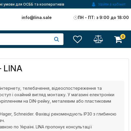
ні умови для ОСББ та кооперативів
Увійти в кабінет
)
info@lina.sale
ПН - ПТ: з 9:00 до 18:00
0
– LINA
 інтернету, телебачення, відеоспостереження та
ступ і охайний вигляд монтажу. У магазині електроніки
кріпленням на DIN-рейку, металевим або пластиковим
Hager, Schneider. Фахівці рекомендують IP30 з глибиною
ач.
вкою по Україні. LINA пропонує консультації