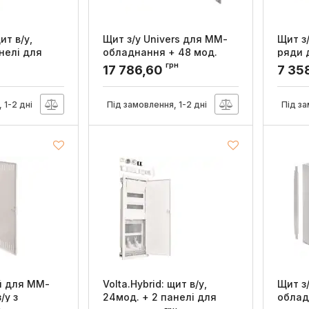
ит в/у,
Щит з/у Univers для ММ-
Щит з/
нелі для
обладнання + 48 мод.
ряди 
і двері,
650x550x160мм, Hager
облад
грн
17 786,60
7 35
Артикул:
FWB42K1
Артикул
WH
 1-2 дні
Під замовлення, 1-2 дні
Під за
й для ММ-
Volta.Hybrid: щит в/у,
Щит з
/у з
24мод. + 2 панелі для
облад