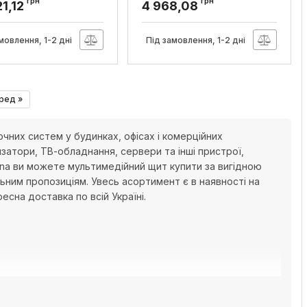
00x160мм, Hager
ряди, VEGA, Hager
грн
грн
21,12
4 968,08
:
FWB53K1
Артикул:
VB218MP
мовлення, 1-2 дні
Під замовлення, 1-2 дні
ред »
чних систем у будинках, офісах і комерційних
атори, ТВ-обладнання, сервери та інші пристрої,
Lina ви можете мультимедійний щит купити за вигідною
ним пропозиціям. Увесь асортимент є в наявності на
есна доставка по всій Україні.
 кабельної мережі та розміщення мережевого