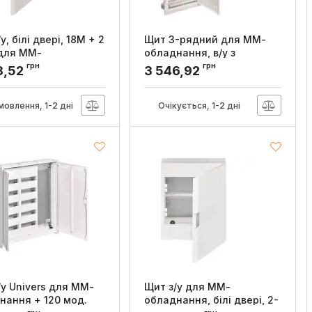
у, білі двері, 18M + 2
Щит 3-рядний для ММ-
для ММ-
обладнання, в/у з
нання, VEGA, Hager
металевими дверями,
грн
грн
8,52
3 546,92
VOLTA, Hager
:
VB318MMP
Артикул:
VU36NWB
мовлення, 1-2 дні
Очікується, 1-2 дні
/у Univers для ММ-
Щит з/у для ММ-
нання + 120 мод.
обладнання, білі двері, 2-