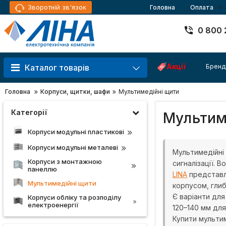
Зворотній зв'язок
Головна
Оплата
0 800 
Акції
Бренд
Каталог товарів
Головна
Корпуси, щитки, шафи
Мультимедійні щити
Категорії
Мультиме
Корпуси модульні пластикові
Корпуси модульні металеві
Мультимедійні
Корпуси з монтажною
сигналізації. 
панеллю
LINA
представле
Мультимедійні щити
корпусом, глиб
Є варіанти для
Корпуси обліку та розподілу
електроенергії
120–140 мм для
Купити мультим