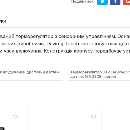
Поділитися:
уки
ваний терморегулятор з сенсорним управлінням. Осна
ізних виробників. Devireg Touch застосовується для 
м часу включення. Конструкція корпусу передбачає ус
ний вбудований дротовий датчик
Терморегулятор Devi Devireg S
датчик 16A 230В чорний