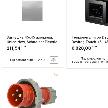
Заглушка 45х45 алюміній,
Терморегулятор Dev
Unica New, Schneider Electric
Devireg Touch +5...4
сенсорний вбудова
грн
грн
Артикул:
NU986630
211,54
6 828,00
дротовий датчик 16
чорний
Під замовлення,
Під замовлення, 1-2 дні
Артикул:
140F1069
термін поставки уточн