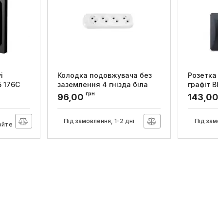
i
Колодка подовжувача без
Розетка
5 176C
заземлення 4 гнізда біла
графіт B
ний
STANDARD, TITANUM
грн
Артикул:
V
96,00
143,0
A 230В
Артикул:
TF-B410-W
Під замовлення, 1-2 дні
Під зам
юйте