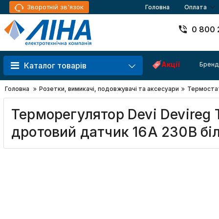
Зворотній зв'язок
Головна
Оплата
0 800 
Акції
Бренд
Каталог товарів
Головна
Розетки, вимикачі, подовжувачі та аксесуари
Термоста
Терморегулятор Devi Devireg 
дротовий датчик 16A 230В бі