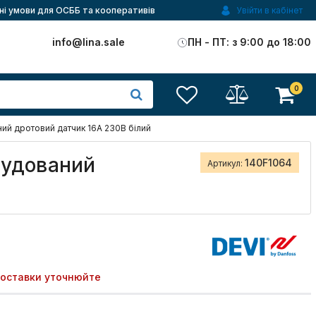
ні умови для ОСББ та кооперативів
Увійти в кабінет
)
info@lina.sale
ПН - ПТ: з 9:00 до 18:00
0
ий дротовий датчик 16A 230В білий
будований
140F1064
Артикул:
поставки уточнюйте