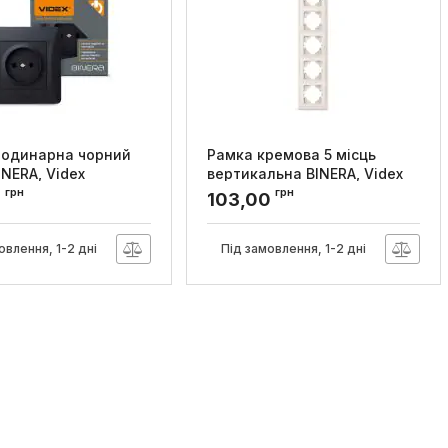
 одинарна чорний
Рамка кремова 5 місць
INERA, Videx
вертикальна BINERA, Videx
грн
грн
F-BNSK1-BG
Артикул:
VF-BNFR5V-CR
0
103,00
овлення, 1-2 дні
Під замовлення, 1-2 дні