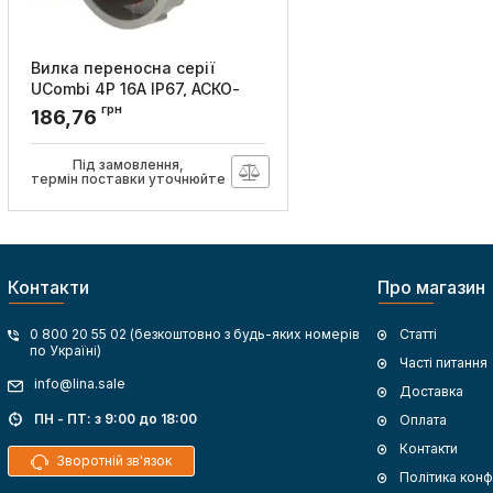
Вилка переносна серії
UCombi 4P 16А IP67, АСКО-
УКРЕМ
грн
186,76
Артикул:
A0080010108
Під замовлення,
термін поставки уточнюйте
Контакти
Про магазин
0 800 20 55 02 (безкоштовно з будь-яких номерів
Статті
по Україні)
Часті питання
info@lina.sale
Доставка
ПН - ПТ: з 9:00 до 18:00
Оплата
Контакти
Зворотній зв'язок
Політика конф