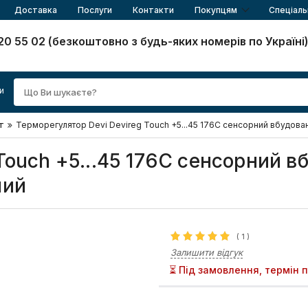
Доставка
Послуги
Контакти
Покупцям
Спеціаль
20 55 02 (безкоштовно з будь-яких номерів по Україні
и
т
Терморегулятор Devi Devireg Touch +5...45 176C сенсорний вбудован
Touch +5...45 176C сенсорний в
лий
(
1
)
Залишити відгук
⏳ Під замовлення, термін 