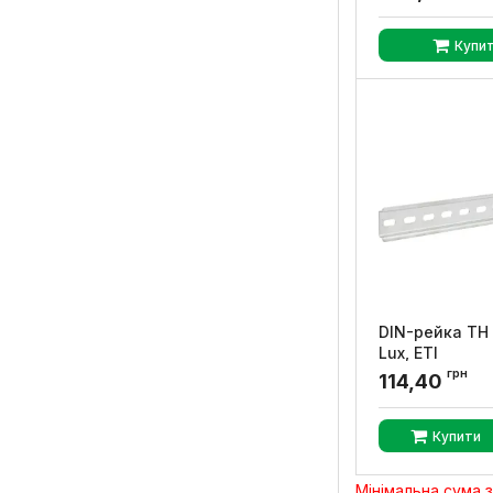
Артикул:
R9XFH118
Купи
DIN-рейка TH 
Lux, ETI
грн
Артикул:
2911024
114,40
Купити
Мінімальна сума 