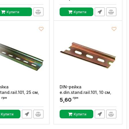
Купити
Купити
ейка
DIN-рейка
tand.rail.101, 25 см,
e.din.stand.rail.101, 10 см,
T
E.NEXT
грн
грн
0
5,60
:
s023006
Артикул:
s023009
Купити
Купити