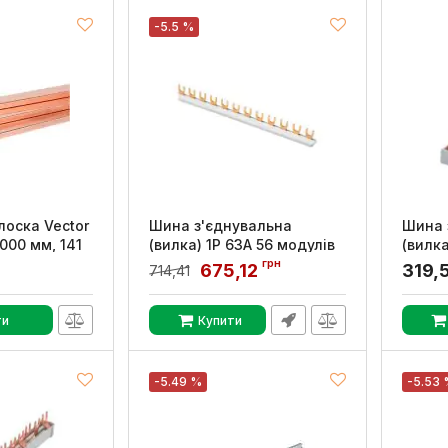
-5.5 %
лоска Vector
Шина з'єднувальна
Шина 
4000 мм, 141
(вилка) 1Р 63А 56 модулів
(вилка
1метр, GEWISS
GEWIS
грн
675,12
319,
714,41
Артикул:
GW96996
Артикул
ти
Купити
-5.49 %
-5.53