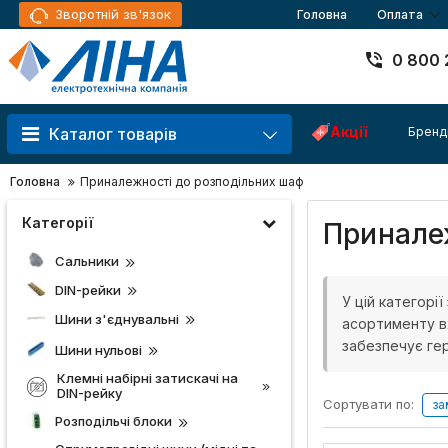
Зворотній зв'язок
Головна
Оплата
0 800 
Акції
Бренд
Каталог товарів
Головна
Приналежності до розподільних шаф
Категорії
Принале
Сальники
DIN-рейки
У цій категорі
Шини з'єднувальні
асортименту вх
забезпечує гер
Шини нульові
Клемні набірні затискачі на
DIN-рейку
Сортувати по:
за
Розподільчі блоки