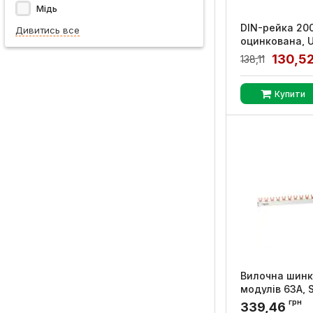
Мідь
DIN-рейка 20
Дивитись все
оцинкована, 
Артикул:
YDN10-0
130,5
138,11
Купити
Вилочна шинка
модулів 63A, 
Electric
грн
339,46