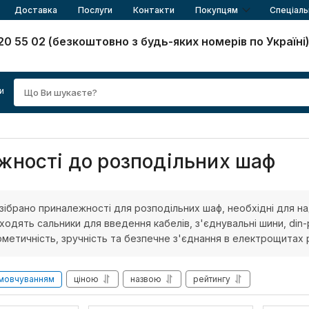
Доставка
Послуги
Контакти
Покупцям
Спеціаль
20 55 02 (безкоштовно з будь-яких номерів по Україні
и
жності до розподільних шаф
ї зібрано приналежності для розподільних шаф, необхідні для
одять сальники для введення кабелів, з'єднувальні шини, din-
метичність, зручність та безпечне з'єднання в електрощитах р
мовчуванням
ціною
назвою
рейтингу