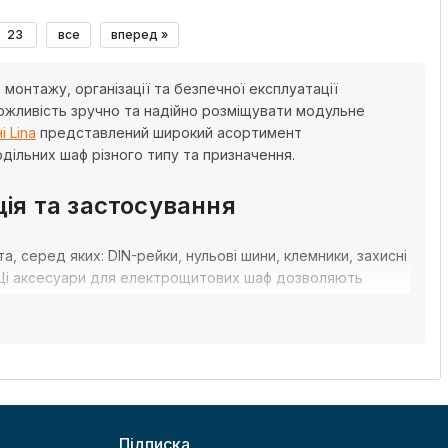
23
все
вперед »
онтажу, організації та безпечної експлуатації
ожливість зручно та надійно розміщувати модульне
і Lina
представлений широкий асортимент
дільних шаф різного типу та призначення.
ія та застосування
 серед яких: DIN-рейки, нульові шини, клемники, захисні
. Ці аксесуари для електрощитових шаф дозволяють
 конкретного проєкту.
аж і зручне технічне обслуговування електрощита. Вони
 термін служби навіть у складних умовах експлуатації.
ти лише надійні комплектуючі, що мають сертифікати
Підписка