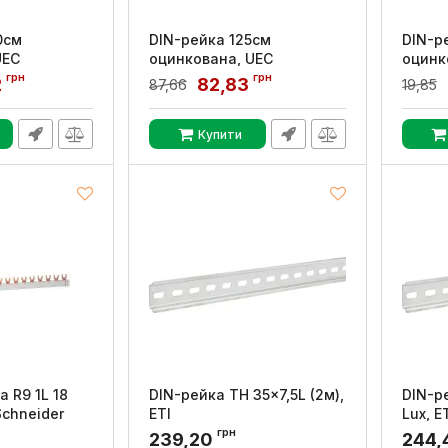
0см
DIN-рейка 125см
DIN-р
UEC
оцинкована, UEC
оцинк
грн
грн
200-U
Артикул:
YDN10-0125-U
Артикул
2
82,83
87,66
19,85
Купити
 R9 1L 18
DIN-рейка TH 35x7,5L (2м),
DIN-р
Schneider
ETI
Lux, E
грн
Артикул:
2911023
Артикул
239,20
244,