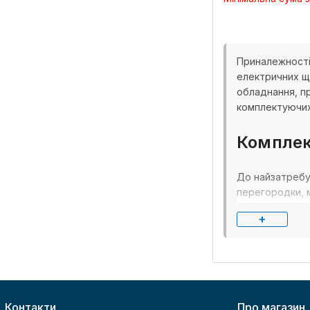
Приналежності 
електричних щ
обладнання, пр
комплектуючих,
Комплек
До найзатребув
перегородки, 
гнучко адапту
+
Високоякісні 
виготовляються
Для комерційн
якості та відп
Контакти
Про магазин