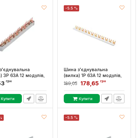
-5.5 %
з'єднувальна
Шина з'єднувальна
) 3Р 63А 12 модулів,
(вилка) 1Р 63А 12 модулів,
S
GEWISS
грн
грн
53
178,65
189,05
:
GW96994
Артикул:
GW96992
Купити
Купити
 %
-5.5 %