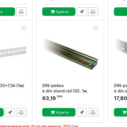
ти
Купити
35x7,5A (1м)
DIN-рейка
DIN-р
e.din.stand.rail.102, 1м,
e.din.s
E.NEXT
E.NEX
грн
63,19
17,8
Артикул:
s023002
Артикул
Купити
замовлення має бути не менше: 200 грн