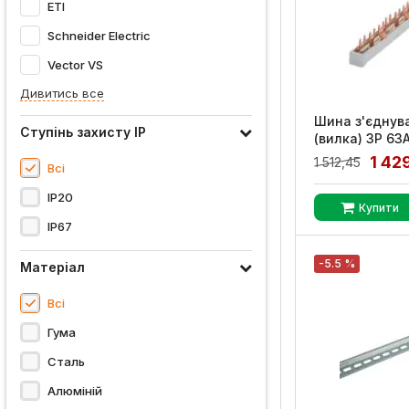
ETI
Schneider Electric
Vector VS
Дивитись все
Шина з'єднув
Ступінь захисту IP
(вилка) 3Р 63
1метр, GEWIS
1 42
1 512,45
Всі
Артикул:
GW9699
IP20
Купити
IP67
-5.5 %
Матеріал
Всі
Гума
Сталь
Алюміній