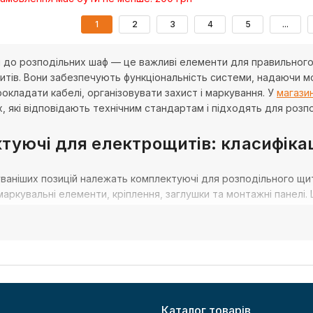
1
2
3
4
5
...
до розподільних шаф — це важливі елементи для правильного м
итів. Вони забезпечують функціональність системи, надаючи м
окладати кабелі, організовувати захист і маркування. У
магазин
 які відповідають технічним стандартам і підходять для розпо
туючі для електрощитів: класифікац
аніших позицій належать комплектуючі для розподільного щита,
маркувальні елементи, кріплення, заглушки та монтажні панелі
вати внутрішню конфігурацію обладнання відповідно до потреб
приналежності до розподільних шаф забезпечують простий монт
 з ударостійких і негорючих матеріалів, що гарантує тривалий
их, промислових або житлових об'єктів важливо використовува
овідають чинним нормам.
Каталог товарів