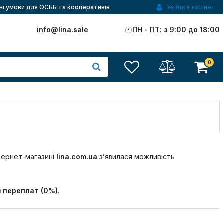
ні умови для ОСББ та кооперативів
Увійти в кабінет
)
info@lina.sale
ПН - ПТ: з 9:00 до 18:00
0
тернет-магазині
lina.com.ua
з’явилася можливість
з переплат (0%)
.