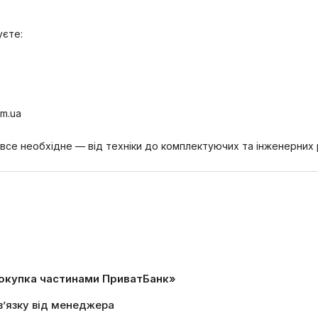
уєте:
om.ua
се необхідне — від техніки до комплектуючих та інженерних 
окупка частинами ПриватБанк»
в’язку від менеджера