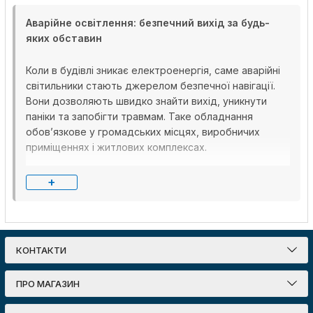
Аварійне освітлення: безпечний вихід за будь-
яких обставин
Коли в будівлі зникає електроенергія, саме аварійні
світильники стають джерелом безпечної навігації.
Вони дозволяють швидко знайти вихід, уникнути
паніки та запобігти травмам. Таке обладнання
обов’язкове у громадських місцях, виробничих
приміщеннях і житлових комплексах.
Серед найнадійніших рішень — світильник аварійний
+
з акумулятором, який вмикається автоматично після
відключення живлення. Акумулятор тримає заряд до
трьох годин, що дає достатньо часу на евакуацію
або відновлення систем.
КОНТАКТИ
Типи аварійних світильників і їх призначення
ПРО МАГАЗИН
Для коридорів, торгових залів і довгих переходів