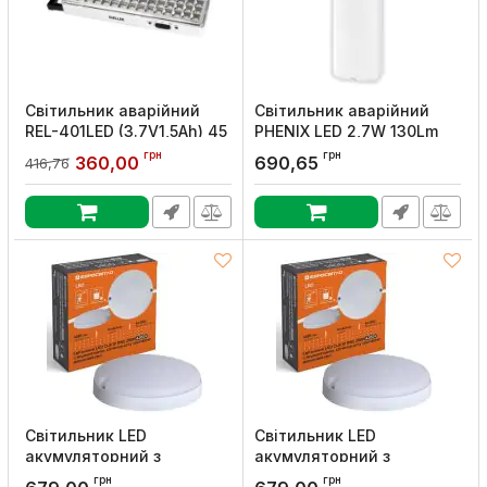
Світильник аварійний
Світильник аварійний
REL-401LED (3.7V1,5Ah) 45
PHENIX LED 2,7W 130Lm
LED 3Вт 230x65x30
"Вихід" Violux
грн
грн
360,00
690,65
416,76
акумуляторний, DeLux
Артикул:
340182
Артикул:
90016959
Світильник LED
Світильник LED
акумуляторний з
акумуляторний з
датчиком руху і
датчиком руху і
грн
грн