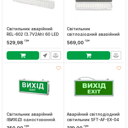
Світильник аварійний
Світильник
REL-602 (3.7V2Ah) 60 LED
світлодіодний аварійний
4Вт 342x55x30
60 LED 6500К, TITANUM
грн
грн
529,98
569,00
акумуляторний, DeLux
Артикул:
TL-EM1108
Артикул:
90021261
Світильник аварійний
Аварійний світлодіодний
(ВИХІД) односторонній,
світильник SFT-AF-EX-04
TITANUM
"Вихід" акумуляторний
грн
грн