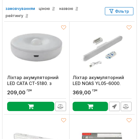
замовчуванням
ціною
назвою
Фільтр
рейтингу
Ліхтар акумуляторний
Ліхтар акумуляторний
LED CATA CT-5180, з
LED NOAS YL05-6000,
датчиком руху та
Євросвітло
грн
грн
209,00
369,00
освітленості, Євросвітло
Артикул:
000059640
Артикул:
000059643