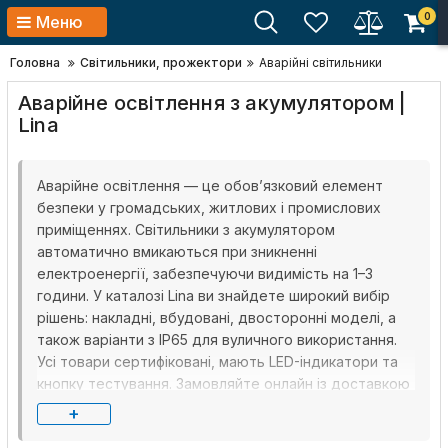
0
Меню
Головна
Світильники, прожектори
Аварійні світильники
Аварійне освітлення з акумулятором |
Lina
Аварійне освітлення — це обов’язковий елемент
безпеки у громадських, житлових і промислових
приміщеннях. Світильники з акумулятором
автоматично вмикаються при зникненні
електроенергії, забезпечуючи видимість на 1–3
години. У каталозі Lina ви знайдете широкий вибір
рішень: накладні, вбудовані, двосторонні моделі, а
також варіанти з IP65 для вуличного використання.
Усі товари сертифіковані, мають LED-індикатори та
кнопку тестування. Замовляйте онлайн із доставкою
по Україні, гарантією та підтримкою юридичних осіб.
+