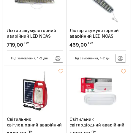
Ліхтар акумуляторний
Ліхтар акумуляторний
аварійний LED NOAS
аварійний LED NOAS
YL05-1011, Євросвітло
YL05-1001, Євросвітло
грн
грн
719,00
469,00
Артикул:
000060292
Артикул:
000059660
Під замовлення, 1-2 дні
Під замовлення, 1-2 дні
Cвітильник
Світильник
світлодіодний аварійний
світлодіодний аварійний
REL-104 (6V4,5Ah) 36 LED
акумуляторний MBH 6W
грн
грн