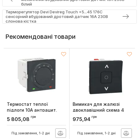
білий
Терморегулятор Devi Devireg Touch +5...45 176C
сенсорний вбудований дротовий датчик 16A 230В
слонова кістка
Рекомендовані товари
Термостат теплої
Вимикач для жалюзі
підлоги 10А антрацит,
двоклавішний схема 4
Unica New, Schneider
6А, 2 модулі антрацит,
грн
грн
5 805,08
975,94
Electric
"Unica New", Schneider
Electric
Артикул:
NU350354
Під замовлення, 1-2 дні
Під замовлення, 1-2 дні
Артикул:
NU320854