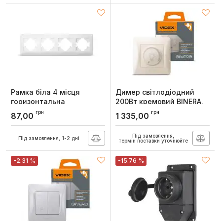
Рамка біла 4 місця
Димер світлодіодний
горизонтальна
200Вт кремовий BINERA,
STANDARD, TITANUM
Videx
грн
грн
87,00
1 335,00
Артикул:
TF-ST-FR4H-W
Артикул:
VF-BNDML200-CR
Під замовлення,
Під замовлення, 1-2 дні
термін поставки уточнюйте
-2.31 %
-15.76 %