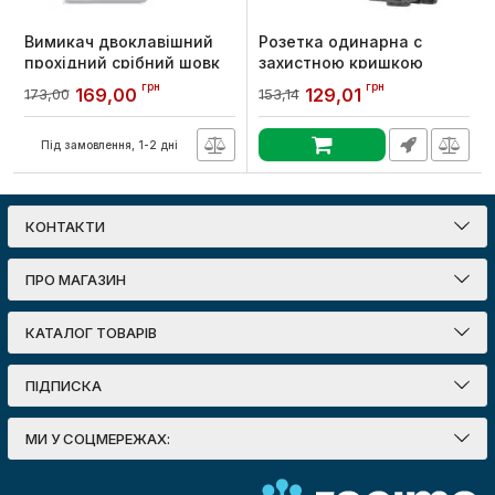
Вимикач двоклавішний
Розетка одинарна с
прохідний срібний шовк
захистною кришкою
BINERA, Videx
каучукова
грн
грн
169,00
129,01
173,00
153,14
e.socket.rubber.029.1.16, з
Артикул:
VF-BNSW2P-SS
з/к, 16А, E.NEXT
Під замовлення, 1-2 дні
Артикул:
s9100025
КОНТАКТИ
ПРО МАГАЗИН
КАТАЛОГ ТОВАРІВ
ПІДПИСКА
МИ У СОЦМЕРЕЖАХ: