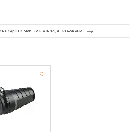
сна серії UСombi 3P 16A IP44, АСКО-УКРЕМ