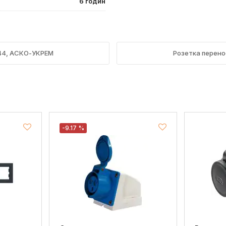
6 годин
P44, АСКО-УКРЕМ
Розетка перено
-9.17 %