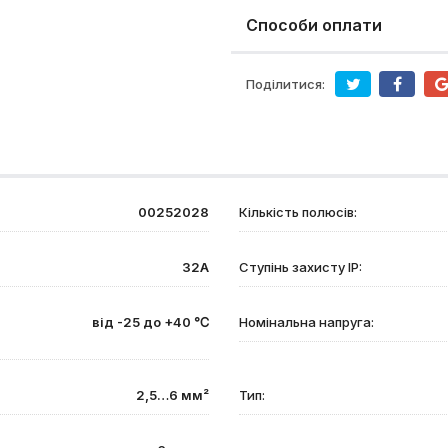
Способи оплати
Поділитися:
00252028
Кількість полюсів:
32А
Ступінь захисту IP:
від -25 до +40 ℃
Номінальна напруга:
2,5…6 мм²
Тип: