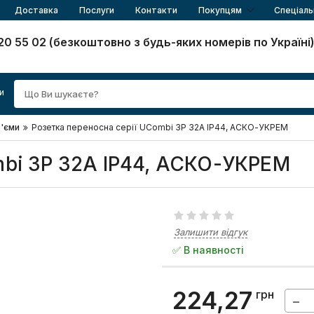
Доставка
Послуги
Контакти
Покупцям
Спеціаль
20 55 02 (безкоштовно з будь-яких номерів по Україні
и
з'єми
Розетка переносна серії UСombi 3P 32A IP44, АСКО-УКРЕМ
mbi 3P 32A IP44, АСКО-УКРЕМ
Залишити відгук
✅ В наявності
224,27
грн
−