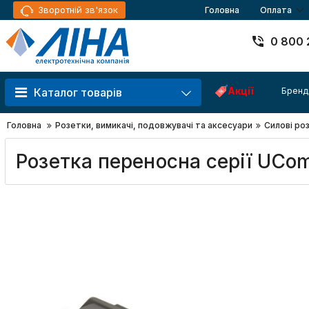
Зворотній зв'язок
Головна
Оплата
0 800 
Акції
Бренд
Каталог товарів
Головна
Розетки, вимикачі, подовжувачі та аксесуари
Силові ро
Розетка переносна серії UСo