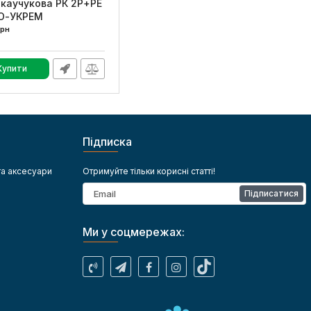
 каучукова РК 2Р+PE
КО-УКРЕМ
грн
0250010004
Купити
Підписка
та аксесуари
Отримуйте тільки корисні статті!
Підписатися
Ми у соцмережах: