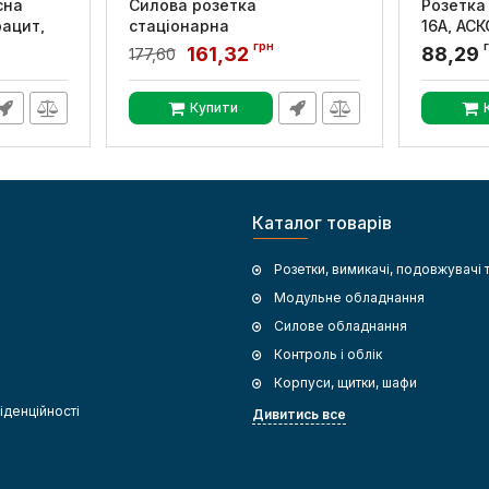
сна
Силова розетка
Розетка
рацит,
стаціонарна
16А, АС
e.socket.pro.3.32, 3p, 220В,
грн
Артикул:
A
161,32
88,29
177,60
32А, E.NEXT
Артикул:
p012002
Купити
Каталог товарів
Розетки, вимикачі, подовжувачі 
Модульне обладнання
Силове обладнання
Контроль і облік
Корпуси, щитки, шафи
іденційності
Дивитись все