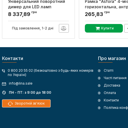
Універсальний поворотний
Рамка "Asfora" 4-мі
димер для LED ламп
горизонтальна, ант
антрацит, Unica New,
Schneider Electric
грн
грн
8 337,89
265,83
Schneider Electric
Артикул:
EPH5800471
Артикул:
NU351454
Під замовлення, 1-2 дні
Купити
Контакти
Про магазин
0 800 20 55 02 (безкоштовно з будь-яких номерів
Статті
по Україні)
Часті питання
info@lina.sale
Доставка
ПН - ПТ: з 9:00 до 18:00
Оплата
Контакти
Зворотній зв'язок
Політика конф