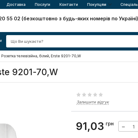
Доставка
Послуги
Контакти
Покупцям
Спеціаль
20 55 02 (безкоштовно з будь-яких номерів по Україні
и
Розетка телевізійна, білий, Erste 9201-70,W
rste 9201-70,W
Залишити відгук
91,03
грн
−