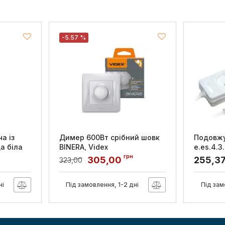
-5.57 %
а із
Димер 600Вт срібний шовк
Подовжу
а біла
BINERA, Videx
e.es.4.3.
метра, 
грн
Артикул:
VF-BNDM600-SS
305,00
255,3
323,00
baby pro
Артикул:
s
ні
Під замовлення, 1-2 дні
Під зам