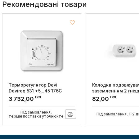
Рекомендовані товари
Терморегулятор Devi
Колодка подовжувач
Devireg 531 +5...45 176C
заземленням 2 гнізд
механічний вбудований
STANDARD, TITANUM
грн
грн
3 732,00
82,00
повітряний датчик 15A 230В
Артикул:
TF-B216G-W
білий
Під замовлення,
Під замовлення, 1-2 д
Артикул:
140F1034
термін поставки уточнюйте