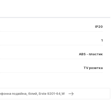
IP20
1
ABS - пластик
TV розетка
фонна подвійна, білий, Erste 9201-64,W