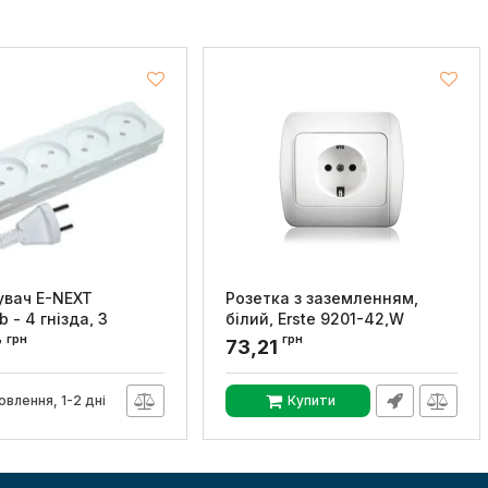
вач E-NEXT
Розетка з заземленням,
b - 4 гнізда, 3
білий, Erste 9201-42,W
без заземлення,
грн
грн
Артикул:
9201-42,W
7
73,21
tect
042062
овлення, 1-2 дні
Купити