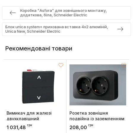
Коробка "Asfora" для зовнішнього монтажу,
додаткова, біла, Schneider Electric
Блок unica system+ прихована вставка 4х2 алюміній,
Unica New, Schneider Electric
Рекомендовані товари
Вимикач для жалюзі
Розетка зовнішня
двухклавішний
подвійна із заземленням
кнопковий схема 4 6А 2
чорний графіт BINERA
грн
грн
1 031,48
208,00
модулі антрацит, Unica
IP20, Videx