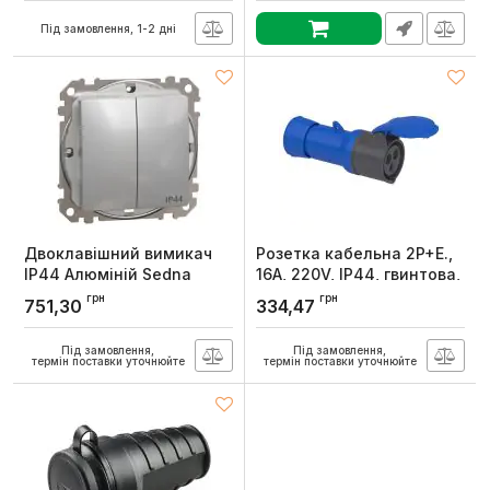
New, Schneider Electric
Артикул:
VF-BNS22G-BG
Під замовлення, 1-2 дні
Артикул:
NU320754
Двоклавішний вимикач
Розетка кабельна 2P+E.,
IP44 Алюміній Sedna
16A, 220V, IP44, гвинтова,
Design, Schneider Electric
Schneider Electric
грн
грн
751,30
334,47
Артикул:
SDD213105
Артикул:
PKF16M423
Під замовлення,
Під замовлення,
термін поставки уточнюйте
термін поставки уточнюйте