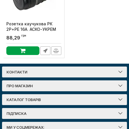
Розетка каучукова РК
2Р+PE 16А, АСКО-УКРЕМ
Артикул:
A0250010004
грн
88,29
КОНТАКТИ
ПРО МАГАЗИН
КАТАЛОГ ТОВАРІВ
ПІДПИСКА
МИ У СОЦМЕРЕЖАХ: