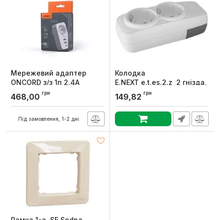
Мережевий адаптер
Колодка
ONCORD з/з 1п 2.4A
E.NEXT e.t.es.2.z 2 гнізда, з
2USB+USB-C White, Videx
заземленням
грн
грн
468,00
149,82
Артикул:
VF-AD1G2U1C-W
Артикул:
s042100
Під замовлення, 1-2 дні
Рамка 1-а. SE Sedna