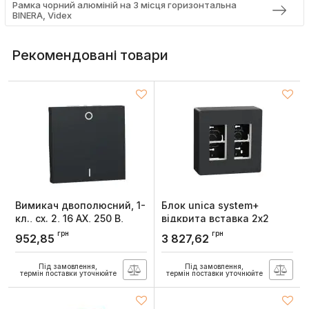
Рамка чорний алюміній на 3 місця горизонтальна
BINERA, Videx
Рекомендовані товари
Вимикач двополюсний, 1-
Блок unica system+
кл., сх. 2, 16 AX, 250 В,
відкрита вставка 2х2
Unica New антрацит,
антрац, Unica New,
грн
грн
952,85
3 827,62
Schneider Electric
Schneider Electric
Артикул:
NU326254
Артикул:
NU122454
Під замовлення,
Під замовлення,
термін поставки уточнюйте
термін поставки уточнюйте