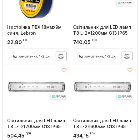
Ізострічка ПВХ 18ммx9м
Світильник для LED ламп
синя, Lebron
Т8 L-2x1200мм G13 ІР65
G13, Lebron
Артикул:
67-01-22
грн
грн
22,80
740,05
Артикул:
38-00-64
Під замовлення, 1-2 дні
Під замовлення, 1-2 дні
Світильник для LED ламп
Світильник для LED ламп
Т8 L-1x1200мм G13 ІР65
Т8 L-2x600мм G13 ІР65
G13, Lebron
G13, Lebron
грн
грн
504,45
434,15
Артикул:
38-00-63
Артикул:
38-00-52