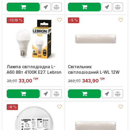
-13.16 %
-5 %
Лампа світлодіодна L-
Світильник
A60 8Вт 4100K E27, Lebron
світлодіодний L-WL 12W
4100K ІР65, LEBRON
Артикул:
11-11-14
грн
грн
33,00
343,90
38,00
362,00
Артикул:
15-35-72
-9 %