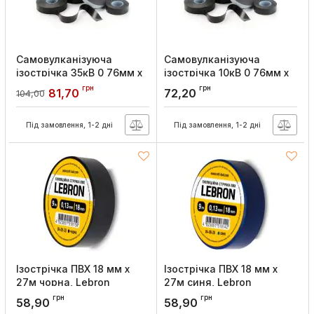
Самовулканізуюча
Самовулканізуюча
ізострічка 35кВ 0 76мм х
ізострічка 10кВ 0 76мм х
19мм х 5м, Lebron
25мм х 5м, Lebron
грн
грн
81,70
72,20
104,00
Артикул:
67-01-86
Артикул:
67-01-84
Під замовлення, 1-2 дні
Під замовлення, 1-2 дні
Ізострічка ПВХ 18 мм х
Ізострічка ПВХ 18 мм х
27м чорна, Lebron
27м синя, Lebron
Артикул:
67-01-51
Артикул:
67-01-50
грн
грн
58,90
58,90