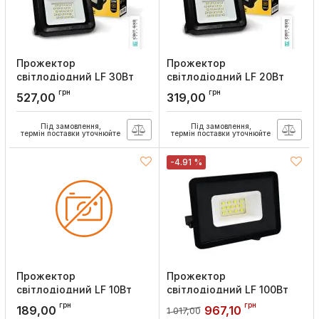
Прожектор
Прожектор
світлодіодний LF 30Вт
світлодіодний LF 20Вт
6200K, Lebron
6200K, Lebron
грн
грн
527,00
319,00
Артикул:
17-08-31
Артикул:
17-08-21
Під замовлення,
Під замовлення,
термін поставки уточнюйте
термін поставки уточнюйте
-4.91 %
Прожектор
Прожектор
світлодіодний LF 10Вт
світлодіодний LF 100Вт
6200K, Lebron
6000K 8500Lm 185-240V,
грн
грн
189,00
967,10
1 017,00
Lebron
Артикул:
17-08-11-1