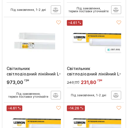
Артикул:
16-85-20
Артикул:
16-47-49
Під замовлення,
Під замовлення, 1-2 дні
термін поставки уточнюйте
-4.61 %
Світильник
Світильник
світлодіодний лінійний L-
світлодіодний лінійний L-
LPP 48Вт 1200x70x43
LPO 36Вт 1200мм 6200K,
грн
грн
973,00
231,80
243,00
6200K IP65, Lebron
Lebron
Артикул:
16-47-37
Артикул:
16-45-42
Під замовлення,
Під замовлення, 1-2 дні
термін поставки уточнюйте
-4.61 %
-14.26 %