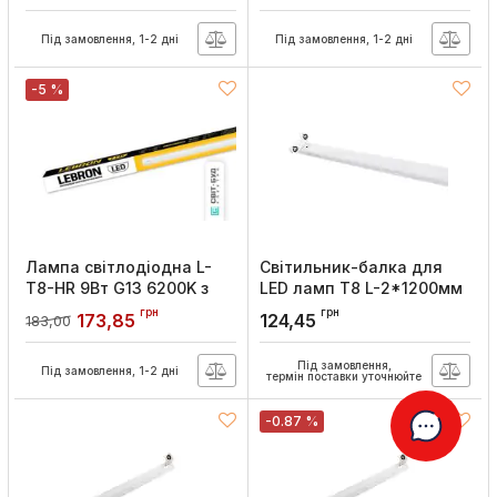
Артикул:
16-44-12
Артикул:
16-45-21
Під замовлення, 1-2 дні
Під замовлення, 1-2 дні
-5 %
Лампа світлодіодна L-
Світильник-балка для
Т8-HR 9Вт G13 6200K з
LED ламп Т8 L-2*1200мм
тримачем G13, Lebron
G13 G13, Lebron
грн
грн
173,85
124,45
183,00
Артикул:
16-44-06
Артикул:
16-43-94
Під замовлення,
Під замовлення, 1-2 дні
термін поставки уточнюйте
-0.87 %