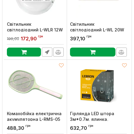
Світильник
Світильник
світлодіодний L-WLR 12W
світлодіодний L-WL 20W
круглий 4100K ІР65,
4100K ІР65, LEBRON
грн
грн
172,90
397,10
190,00
LEBRON
Артикул:
15-35-76-1
Артикул:
15-33-34-1
Комахобійка електрична
Гірлянда LED штора
акумуляторна L-RMS-05
3м*0,7м, ялинка,
1200mAh Li-Ion, LEBRON
дзвоник, олень 138LED,
грн
грн
488,30
632,70
біла, IP20, Lebron
Артикул:
16-85-05