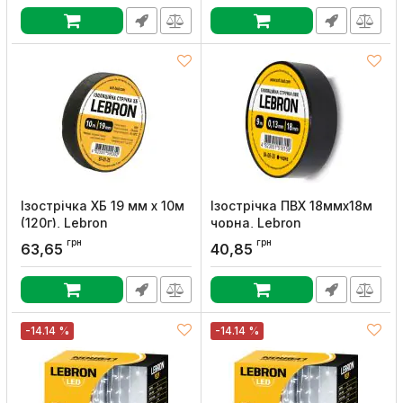
Ізострічка ХБ 19 мм х 10м
Ізострічка ПВХ 18ммx18м
(120г), Lebron
чорна, Lebron
Артикул:
67-01-75
Артикул:
67-01-38
грн
грн
63,65
40,85
-14.14 %
-14.14 %