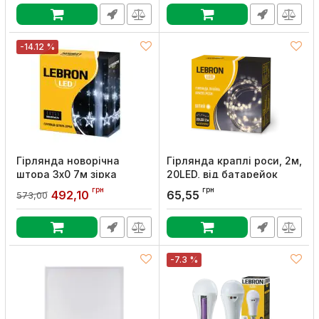
Артикул:
15-18-98
Артикул:
15-18-95
-14.12 %
Гірлянда новорічна
Гірлянда краплі роси, 2м,
штора 3х0 7м зірка
20LED, від батарейок
138LED біла IP20, Lebron
2*AA, жовта, IP20, Lebron
грн
грн
492,10
65,55
573,00
Артикул:
15-18-90
Артикул:
15-18-05
-7.3 %