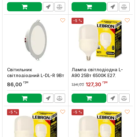
Артикул:
25-12-44
Артикул:
25-12-49
-5 %
Світильник
Лампа світлодіодна L-
світлодіодний L-DL-R 9Вт
А90 25Вт 6500K Е27,
4100K, Lebron
Lebron
грн
грн
86,00
127,30
134,00
Артикул:
12-09-63
Артикул:
11-18-05
-5 %
-5 %