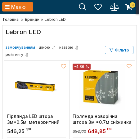
0
Меню
Головна
Бренди
Lebron LED
Lebron LED
замовчуванням
ціною
назвою
Фільтр
рейтингу
-4.86 %
Гірлянда LED штора
Гірлянда новорічна
3м*0,5м, метеоритний
штора 3м *0,7м сніжинка
дощ, 288LED, біла, IP65,
138LED жовта IP20,
грн
грн
546,25
648,85
682,00
Lebron
Lebron