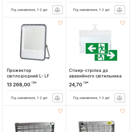
Артикул:
17-07-80
Під замовлення, 1-2 дні
Під замовлення, 1-2 дні
Прожектор
Стікер-стрілка до
світлодіодний L- LF
аварийного світильника
400Вт 6500K 40000Lm
ПВХ «праворуч»
грн
грн
13 268,00
24,70
220V, Lebron
«ліворуч» до світ. 16-96-
32, Lebron
Артикул:
17-06-94
Під замовлення, 1-2 дні
Під замовлення, 1-2 дні
Артикул:
16-96-95