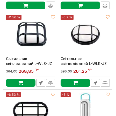
USB, Lebron
Артикул:
15-37-12
Артикул:
15-16-35
-11.56 %
-6.7 %
Світильник
Світильник
світлодіодний L-WLS-JZ
світлодіодний L-WLR-JZ
20Вт квадратний 4000K
20Вт круглий 4000K
грн
грн
268,85
261,25
304,00
280,00
1980lm ІР65, Lebron
1980lm ІР65, Lebron
Артикул:
15-33-54
Артикул:
15-33-50
-6.53 %
-5 %