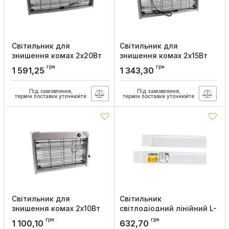
Світильник для
Світильник для
знищення комах 2х20Вт
знищення комах 2х15Вт
ультрафіолетовий G13,
ультрафіолетовий G13,
грн
грн
1 591,25
1 343,30
Lebron
Lebron
Артикул:
16-85-40
Артикул:
16-85-30
Під замовлення,
Під замовлення,
термін поставки уточнюйте
термін поставки уточнюйте
Світильник для
Світильник
знищення комах 2х10Вт
світлодіодний лінійний L-
ультрафіолетовий G13,
LPP-L 36Вт 1170x63x35
грн
грн
1 100,10
632,70
Lebron
6200K IP65, Lebron