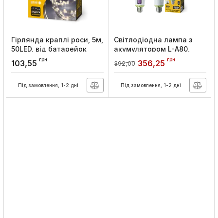
Гірлянда краплі роси, 5м,
Світлодіодна лампа з
50LED, від батарейок
акумулятором L-A80,
3*AA, біла, IP20, Lebron
2500mAh, 12W, Е27, 6500K,
грн
грн
103,55
356,25
392,00
1140lm, LEBRON
Артикул:
15-18-06
Артикул:
11-11-94
Під замовлення, 1-2 дні
Під замовлення, 1-2 дні