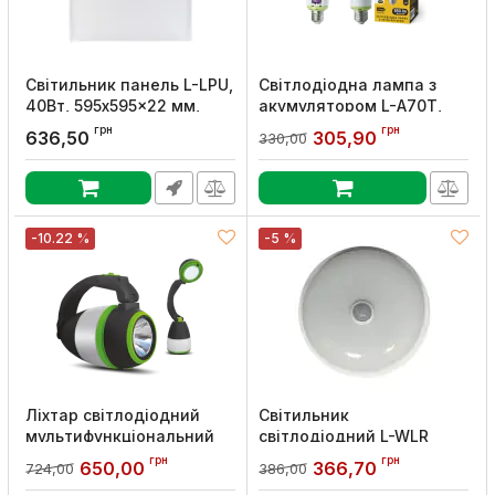
Світильник панель L-LPU,
Світлодіодна лампа з
40Вт, 595x595x22 мм,
акумулятором L-A70T,
6200K, 3200 Лм, Lebron
1200mAh, 9W, A27, 6500K,
грн
грн
636,50
305,90
330,00
LED
850lm, LEBRON
Артикул:
16-50-41
Артикул:
11-11-92-2
-10.22 %
-5 %
Ліхтар світлодіодний
Світильник
мультифункціональний
світлодіодний L-WLR
акумуляторний L-HL-635
sensor 20Вт круглий
грн
грн
650,00
366,70
724,00
386,00
ABS 5Вт, 1500mAh Li-Ion,
4000K 1980lm ІР65, Lebron