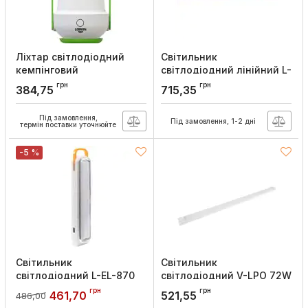
Ліхтар світлодіодний
Світильник
кемпінговий
світлодіодний лінійний L-
акумуляторний L-HL-615
EL-480 аварійний 4Вт,
грн
грн
384,75
715,35
ABS 3Вт, Lebron
Lebron
Артикул:
15-16-15
Артикул:
16-95-40
Під замовлення,
Під замовлення, 1-2 дні
термін поставки уточнюйте
-5 %
Світильник
Світильник
світлодіодний L-EL-870
світлодіодний V-LPО 72W
аварійний 8,5Вт, Lebron
1200мм 6500K, Velmax
грн
грн
461,70
521,55
486,00
Артикул:
16-95-30
Артикул:
25-12-47