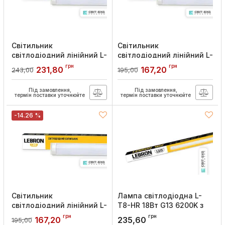
Світильник
Світильник
світлодіодний лінійний L-
світлодіодний лінійний L-
Т8-LP 36Вт 1200мм
LPO 18Вт 600мм 6200K,
грн
грн
231,80
167,20
243,00
195,00
4000K, Lebron
Lebron
Артикул:
16-45-41
Артикул:
16-45-22
Під замовлення,
Під замовлення,
термін поставки уточнюйте
термін поставки уточнюйте
-14.26 %
Світильник
Лампа світлодіодна L-
світлодіодний лінійний L-
Т8-HR 18Вт G13 6200K з
Т8-LP 18Вт 600мм 4000K,
тримачем G13, Lebron
грн
грн
167,20
235,60
195,00
Lebron