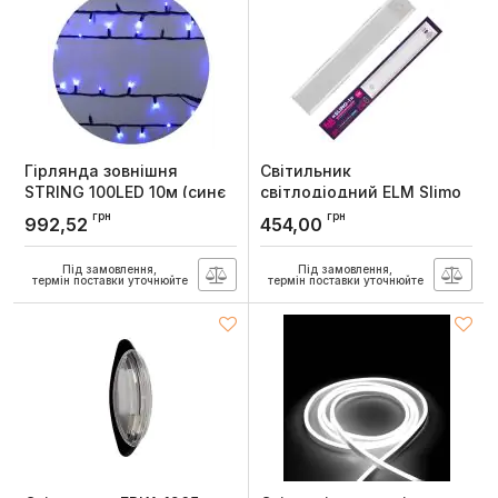
Гірлянда зовнішня
Світильник
STRING 100LED 10м (синє
світлодіодний ELM Slimo
світло) чорна IP44 Delux
1W 4000K акумуляторний
грн
грн
992,52
454,00
з датчиком
Артикул:
90016605
Артикул:
26-0125
Під замовлення,
Під замовлення,
термін поставки уточнюйте
термін поставки уточнюйте