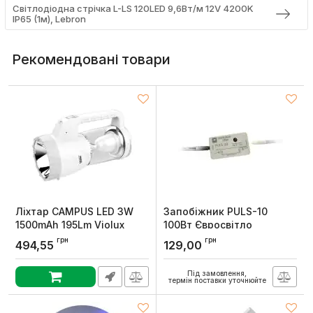
Світлодіодна стрічка L-LS 120LED 9,6Вт/м 12V 4200K
ІР65 (1м), Lebron
Рекомендовані товари
Ліхтар CAMPUS LED 3W
Запобіжник PULS-10
1500mAh 195Lm Violux
100Вт Євросвітло
Артикул:
360202
Артикул:
000040994
грн
грн
494,55
129,00
Під замовлення,
термін поставки уточнюйте