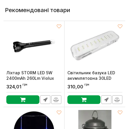
Рекомендовані товари
Ліхтар STORM LED 5W
Світильник базука LED
2400mAh 260Lm Violux
акумуляторна 30LED
230V 3W 2-4год.
Артикул:
360102
грн
грн
324,01
310,00
LEMANSO
Артикул:
LMB23