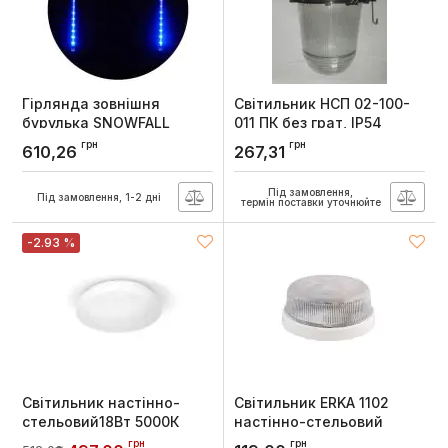
Гірлянда зовнішня
Світильник НСП 02-100-
бурулька SNOWFALL
011 ПК без грат, IP54
192LED 8*30см (синє
кріплення на гак
грн
грн
610,26
267,31
світло) прзора IP44 Delux
Артикул:
НСП 02-100-011
Артикул:
90017978
Під замовлення,
Під замовлення, 1-2 дні
термін поставки уточнюйте
-2.93 %
Світильник настінно-
Світильник ERKA 1102
стельовий18Вт 5000К
настінно-стельовий
Орбіта, TITANUM
круглий білий-прозорий
грн
грн