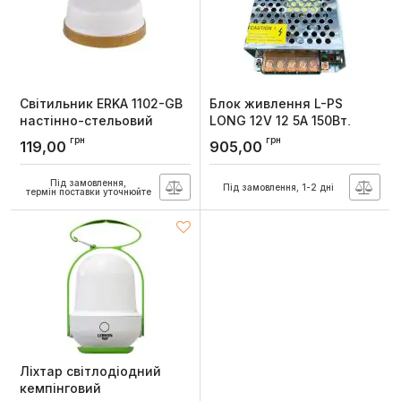
Світильник ERKA 1102-GB
Блок живлення L-PS
настінно-стельовий
LONG 12V 12 5A 150Вт,
круглий золото-білий E27
Lebron
грн
грн
119,00
905,00
IP20
Артикул:
13-80-68
Артикул:
160104
Під замовлення,
Під замовлення, 1-2 дні
термін поставки уточнюйте
Ліхтар світлодіодний
кемпінговий