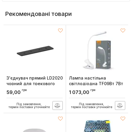
Рекомендовані товари
З'єднувач прямий LD2020
Лампа настiльна
чорний для трекового
свiтлодiодна TF09Вт 7Вт
шинопровода
3000-5500К, Videx
грн
грн
59,00
1 073,00
(накладного)
Артикул:
VL-TF09W
Артикул:
7638
Під замовлення,
Під замовлення,
термін поставки уточнюйте
термін поставки уточнюйте