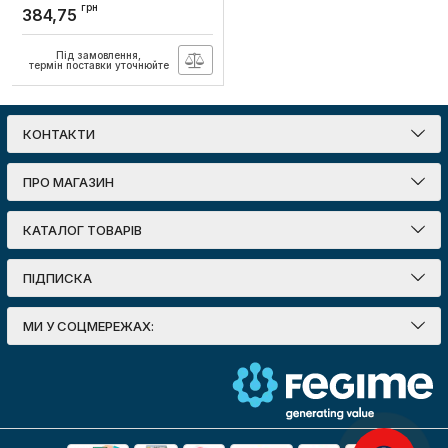
акумуляторний L-HL-615
грн
384,75
ABS 3Вт, Lebron
Артикул:
15-16-15
Під замовлення,
термін поставки уточнюйте
КОНТАКТИ
ПРО МАГАЗИН
КАТАЛОГ ТОВАРІВ
ПІДПИСКА
МИ У СОЦМЕРЕЖАХ: