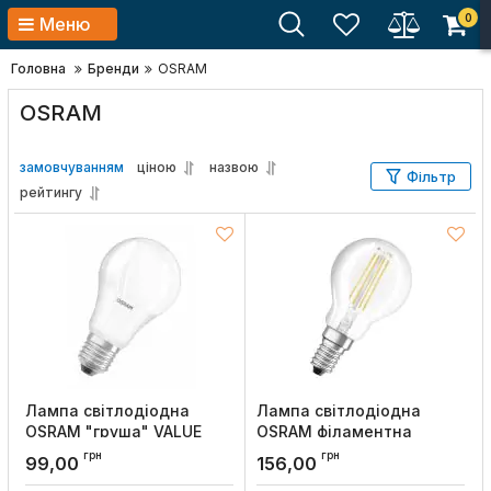
0
Меню
Головна
Бренди
OSRAM
OSRAM
замовчуванням
ціною
назвою
Фільтр
рейтингу
Лампа світлодіодна
Лампа світлодіодна
OSRAM "груша" VALUE
OSRAM філаментна
CLAS A150 16W/830 230V
"кулька" CLAS P60 DIM
грн
грн
99,00
156,00
E27
6,5W/827 230V FIL E14