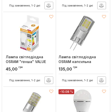
Артикул:
4058075689237
Артикул:
4058075623651
Під замовлення, 1-2 дні
Під замовлення, 1-2 дні
Лампа світлодіодна
Лампа світлодіодна
OSRAM "груша" VALUE
OSRAM капсульна
CLAS A60 6,5W/830 230V
низковольтна PIN30
грн
грн
45,00
135,00
E27
2,6W/827 12V G4
Артикул:
4058075623040
Артикул:
4058075431997
Під замовлення, 1-2 дні
Під замовлення, 1-2 дні
-10.08 %