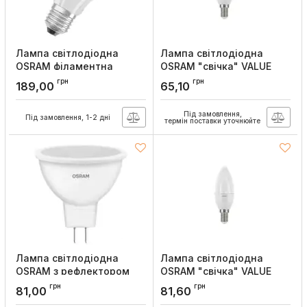
Лампа світлодіодна
Лампа світлодіодна
OSRAM філаментна
OSRAM "свічка" VALUE
"груша" LED CL A100 DIM
CLASB60 6,5W/840 230V
грн
грн
189,00
65,10
12W/840 230V FIL FR E27
E14
Артикул:
4058075434707
Артикул:
4058075623590
Під замовлення,
Під замовлення, 1-2 дні
термін поставки уточнюйте
Лампа світлодіодна
Лампа світлодіодна
OSRAM з рефлектором
OSRAM "свічка" VALUE
MR16 50 6W/840 230V
CLAS B75 7,5W/830 230V
грн
грн
81,00
81,60
GU5.3
E14