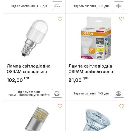
Артикул:
4058075623477
Артикул:
4058075447875
Під замовлення, 1-2 дні
Під замовлення, 1-2 дні
Лампа світлодіодна
Лампа світлодіодна
OSRAM спеціальна
OSRAM рефлекторна
трубчата LED SPECIAL
PAR16 50 6W/830 230V
грн
грн
102,00
81,00
T26 20 2.3 W/6500K E14
GU10
Артикул:
4058075432789
Артикул:
4058075689626
Під замовлення,
Під замовлення, 1-2 дні
термін поставки уточнюйте