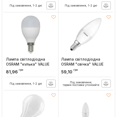
Артикул:
4058075623569
Артикул:
4058075689930
Під замовлення, 1-2 дні
Під замовлення, 1-2 дні
Лампа світлодіодна
Лампа світлодіодна
OSRAM "кулька" VALUE
OSRAM "свічка" VALUE
CLAS P75 7,5W/840 230V
CLASLB60 6,5W/865 230V
грн
грн
81,96
59,10
E27
E14
Артикул:
4058075624221
Артикул:
4058075623620
Під замовлення,
Під замовлення, 1-2 дні
термін поставки уточнюйте