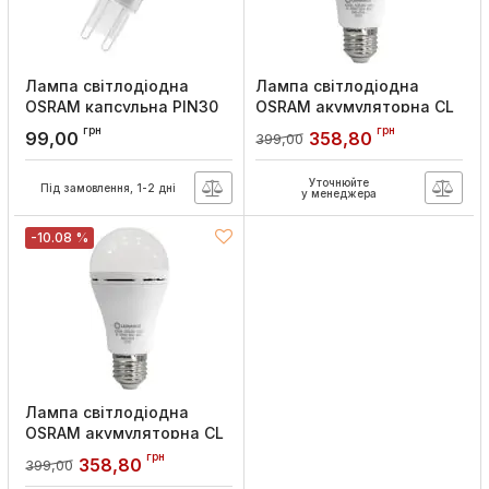
Лампа світлодіодна
Лампа світлодіодна
OSRAM капсульна PIN30
OSRAM акумуляторна CL
2,6W/827 230V G9
A60 RECHARGEABLE
грн
грн
99,00
358,80
399,00
8W/865 230V E27
Артикул:
4058075432338
Артикул:
4099854102431
Уточнюйте
Під замовлення, 1-2 дні
у менеджера
-10.08 %
Лампа світлодіодна
OSRAM акумуляторна CL
A60 RECHARGEABLE
грн
358,80
399,00
8W/827 230V E27