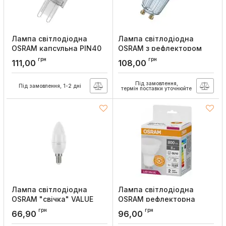
Лампа світлодіодна
Лампа світлодіодна
OSRAM капсульна PIN40
OSRAM з рефлектором
3,8W/840 230V G9
PAR16 80 non-dim 36°
грн
грн
111,00
108,00
6,9W/840 GU10
Артикул:
4058075432420
Артикул:
4058075096660
Під замовлення,
Під замовлення, 1-2 дні
термін поставки уточнюйте
Лампа світлодіодна
Лампа світлодіодна
OSRAM "свічка" VALUE
OSRAM рефлекторна
CLAS B60 6,5W/830 230V
PAR16 75 8W/840 230V
грн
грн
66,90
96,00
E14
GU10