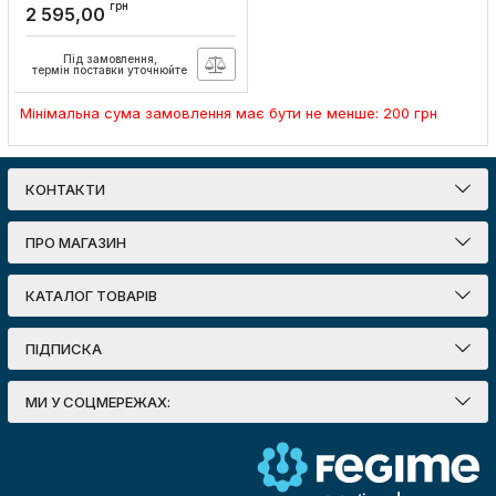
RGBW LEDVANCE
грн
2 595,00
Артикул:
4058075564268
Під замовлення,
термін поставки уточнюйте
Мінімальна сума замовлення має бути не менше: 200 грн
КОНТАКТИ
ПРО МАГАЗИН
КАТАЛОГ ТОВАРІВ
ПІДПИСКА
МИ У СОЦМЕРЕЖАХ: