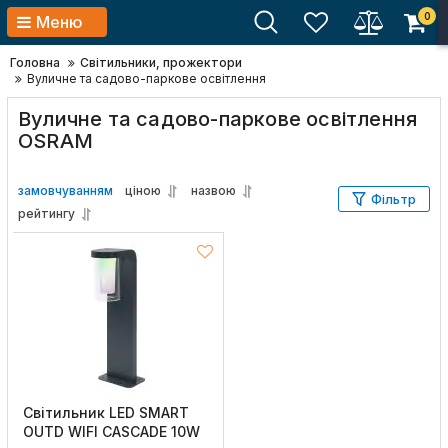
0
Меню
Головна
Світильники, прожектори
Вуличне та садово-паркове освітлення
Вуличне та садово-паркове освітлення
OSRAM
замовчуванням
ціною
назвою
Фільтр
рейтингу
Світильник LED SMART
OUTD WIFI CASCADE 10W