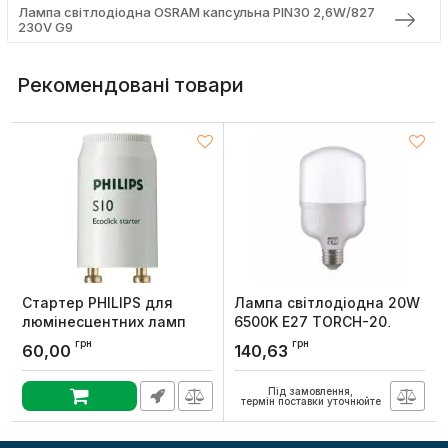
Лампа світлодіодна OSRAM капсульна PIN30 2,6W/827
230V G9
Рекомендовані товари
Стартер PHILIPS для
Лампа світлодіодна 20W
люмінесцентних ламп
6500K Е27 TORCH-20,
для одиночної схеми S10
Horoz
грн
грн
60,00
140,63
4-65W SIN 220-240V WH
Артикул:
001-016-0020-013
EUR/1000
Під замовлення,
Артикул:
928392220229
термін поставки уточнюйте