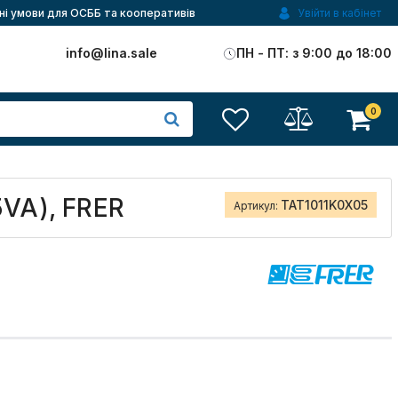
ні умови для ОСББ та кооперативів
Увійти в кабінет
)
info@lina.sale
ПН - ПТ: з 9:00 до 18:00
0
VA), FRER
TAT1011K0X05
Артикул: