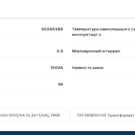
00266388
Температура навколишнього с
експлуатації з:
0.5
Міжповірочний інтервал:
1000А
Наявність шини:
5А
55 1000/5А (0,5S=12VA), FRER
TAT081800Y05 Трансформатор