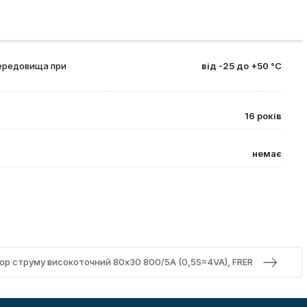
ередовища при
від -25 до +50 °С
16 років
немає
 струму високоточний 80x30 800/5A (0,5S=4VA), FRER