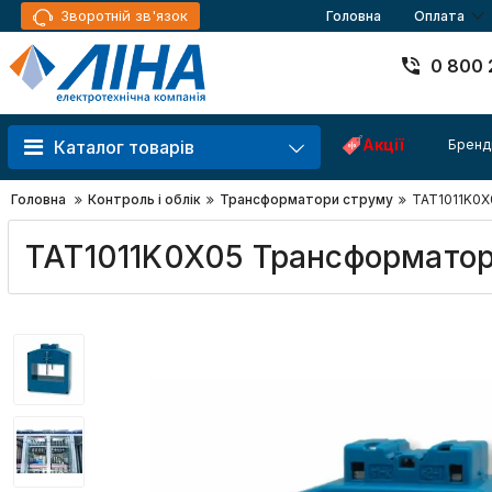
Зворотній зв'язок
Головна
Оплата
0 800 
Акції
Бренд
Каталог товарів
Головна
Контроль і облік
Трансформатори струму
TAT1011K0X0
TAT1011K0X05 Трансформатор 