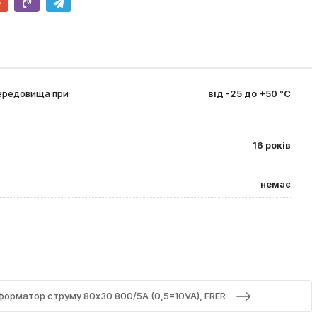
ередовища при
від -25 до +50 °С
16 років
немає
орматор струму 80x30 800/5A (0,5=10VA), FRER