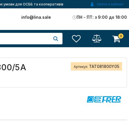
ні умови для ОСББ та кооперативів
Увійти в кабінет
)
info@lina.sale
ПН - ПТ: з 9:00 до 18:00
0
800/5A
TAT081800Y05
Артикул: