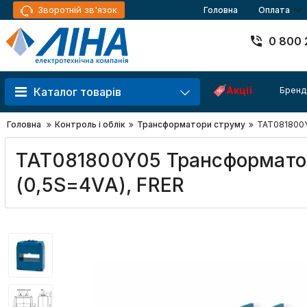
Зворотній зв'язок
Головна
Оплата
0 800 
Акції
Бренд
Каталог товарів
Головна
Контроль і облік
Трансформатори струму
TAT081800Y
TAT081800Y05 Трансформатор
(0,5S=4VA), FRER