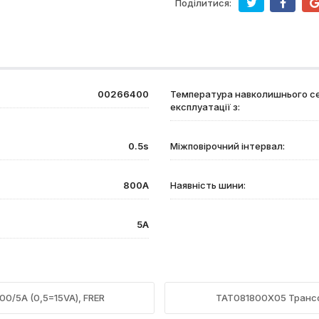
Поділитися:
00266400
Температура навколишнього с
експлуатації з:
0.5s
Міжповірочний інтервал:
800А
Наявність шини:
5А
0/5А (0,5=15VA), FRER
TAT081800X05 Трансф