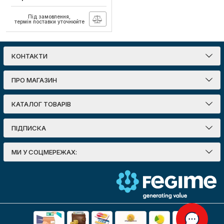
квадратного світильника,
Videx
Під замовлення,
Артикул:
VL-DLFS-24SF
термін поставки уточнюйте
КОНТАКТИ
ПРО МАГАЗИН
КАТАЛОГ ТОВАРІВ
ПІДПИСКА
МИ У СОЦМЕРЕЖАХ: