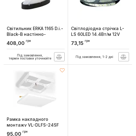
Світильник ERKA 1165 D.i.-
Світлодіодна стрічка L-
Black-B настінно-
LS 60LED 14,4Вт/м 12V
стельовий з датчиком
6000K ІР20 (1м), Lebron
грн
грн
408,00
73,15
руху овальний чорний-
Артикул:
13-59-01
білий E27 IP65
Під замовлення,
Під замовлення, 1-2 дні
Артикул:
116524
термін поставки уточнюйте
Рамка накладного
монтажу VL-DLFS-24SF
безрамкового
грн
95,00