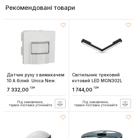
Рекомендовані товари
Датчик руху з вимикачем
Світильник трековий
10 A білий, Unica New,
кутовий LED MGN302L
Schneider Electric
24W 4000К 110° чорний
грн
грн
7 332,00
1 744,00
Артикул:
NU352518
Артикул:
7982
Під замовлення,
Під замовлення,
термін поставки уточнюйте
термін поставки уточнюйте