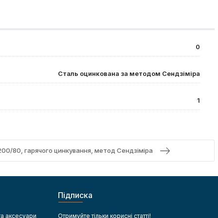
0
Сталь оцинкована за методом Сендзіміра
1
200/80, гарячого цинкування, метод Сендзіміра
Підписка
та аксесуари
Отримуйте тільки корисні статті!