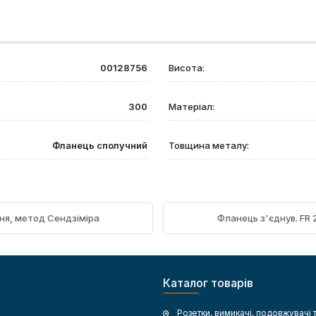
00128756
Висота:
300
Матеріал:
Фланець сполучний
Товщина металу:
ння, метод Сендзіміра
Фланець з'єднув. FR 
Каталог товарів
Розетки, вимикачі, подовжувачі 