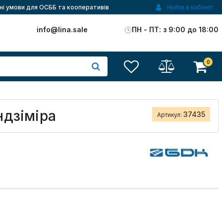
ні умови для ОСББ та кооперативів
Увійти в кабінет
)
info@lina.sale
ПН - ПТ: з 9:00 до 18:00
0
ндзіміра
37435
Артикул: