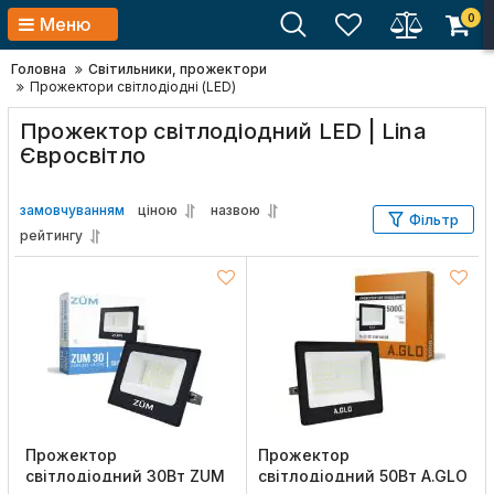
0
Меню
Головна
Світильники, прожектори
Прожектори світлодіодні (LED)
Прожектор світлодіодний LED | Lina
Євросвітло
замовчуванням
ціною
назвою
Фільтр
рейтингу
Прожектор
Прожектор
світлодіодний 30Вт ZUM
світлодіодний 50Вт A.GLO