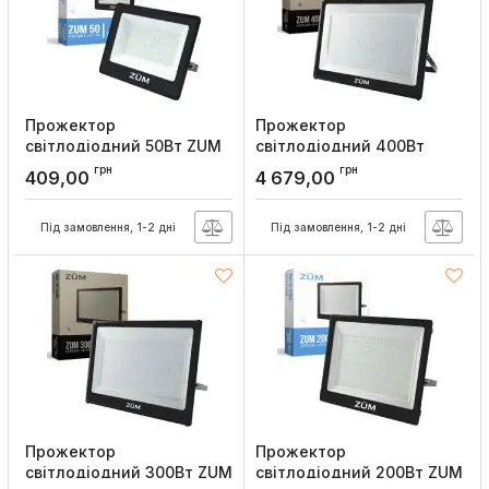
Прожектор
Прожектор
світлодіодний 50Вт ZUM
світлодіодний 400Вт
F02-50 6400K Євросвітло
ZUM F02-400 6400K
грн
грн
409,00
4 679,00
Євросвітло
Артикул:
000058901
Артикул:
000058913
Під замовлення, 1-2 дні
Під замовлення, 1-2 дні
Прожектор
Прожектор
світлодіодний 300Вт ZUM
світлодіодний 200Вт ZUM