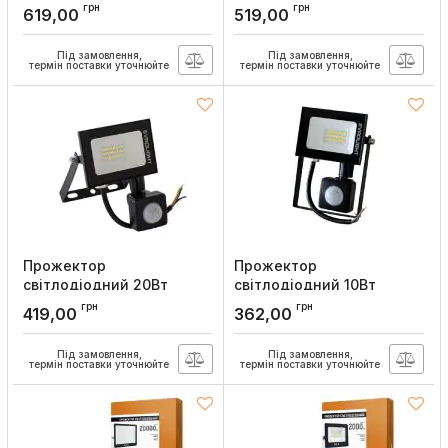
EVROLIGHT з датчиком
EVROLIGHT з датчиком
грн
грн
619,00
519,00
руху EV-50D 6400К
руху EV-30D 6400К
Євросвітло
Євросвітло
Під замовлення,
Під замовлення,
Артикул:
000056751
Артикул:
000056750
термін поставки уточнюйте
термін поставки уточнюйте
Прожектор
Прожектор
світлодіодний 20Вт
світлодіодний 10Вт
EVROLIGHT з датчиком
EVROLIGHT з датчиком
грн
грн
419,00
362,00
руху EV-20D 6400К
руху EV-10D 6400К
Євросвітло
Євросвітло
Під замовлення,
Під замовлення,
Артикул:
000056749
Артикул:
000056748
термін поставки уточнюйте
термін поставки уточнюйте