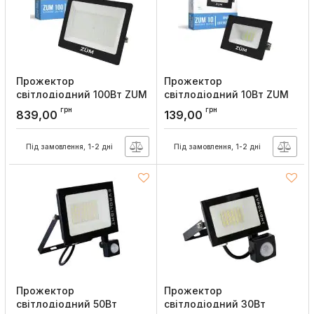
Прожектор
Прожектор
світлодіодний 100Вт ZUM
світлодіодний 10Вт ZUM
F02-100 6400K
F02-10 6400K Євросвітло
грн
грн
839,00
139,00
Євросвітло
Артикул:
000058896
Артикул:
000058895
Під замовлення, 1-2 дні
Під замовлення, 1-2 дні
Прожектор
Прожектор
світлодіодний 50Вт
світлодіодний 30Вт