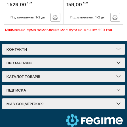
A.GLO GL-22-150 6400K
GL-22-10 6400K
грн
грн
1 529,00
159,00
Євросвітло
Євросвітло
Артикул:
000058907
Артикул:
000058902
Під замовлення, 1-2 дні
Під замовлення, 1-2 дні
Мінімальна сума замовлення має бути не менше: 200 грн
КОНТАКТИ
ПРО МАГАЗИН
КАТАЛОГ ТОВАРІВ
ПІДПИСКА
МИ У СОЦМЕРЕЖАХ: