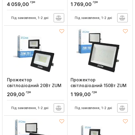
F02-300 6400K
F02-200 6400K
грн
грн
4 059,00
1 769,00
Євросвітло
Євросвітло
Артикул:
000058912
Артикул:
000058899
Під замовлення, 1-2 дні
Під замовлення, 1-2 дні
Прожектор
Прожектор
світлодіодний 20Вт ZUM
світлодіодний 150Вт ZUM
F02-20 6400K Євросвітло
F02-150 6400K
грн
грн
209,00
1 199,00
Євросвітло
Артикул:
000058898
Артикул:
000058897
Під замовлення, 1-2 дні
Під замовлення, 1-2 дні