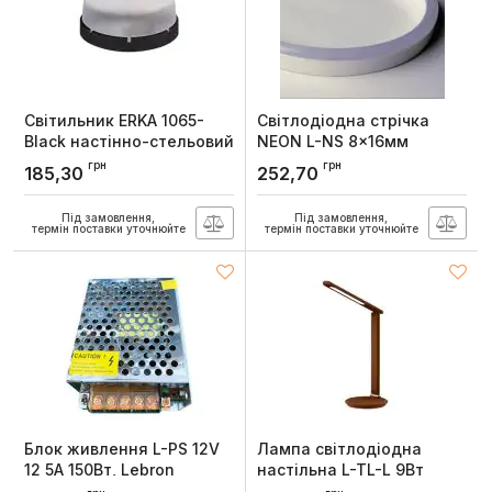
Світильник ERKA 1065-
Світлодіодна стрічка
Black настінно-стельовий
NEON L-NS 8x16мм
круглий чорний-
120LED 7Вт/м 220V 6500K
грн
грн
185,30
252,70
прозорий E27 IP65
ІР65 (1м), Lebron
Артикул:
106505
Артикул:
13-75-21
Під замовлення,
Під замовлення,
термін поставки уточнюйте
термін поставки уточнюйте
Блок живлення L-PS 12V
Лампа світлодіодна
12 5A 150Вт, Lebron
настільна L-TL-L 9Вт
3000K-6500K коричнева