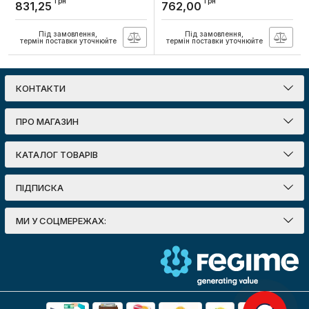
Артикул:
13-80-28
грн
грн
831,25
762,00
шкіра з блоком
живлення, Lebron
Під замовлення,
Під замовлення,
Артикул:
15-13-32
термін поставки уточнюйте
термін поставки уточнюйте
КОНТАКТИ
ПРО МАГАЗИН
КАТАЛОГ ТОВАРІВ
ПІДПИСКА
МИ У СОЦМЕРЕЖАХ: