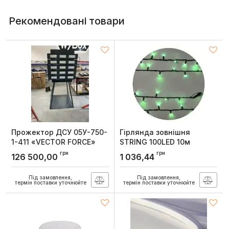
Рекомендовані товари
Прожектор ДСУ 05У-750-
Гірлянда зовнішня
1-411 «VECTOR FORCE»
STRING 100LED 10м
блимаюча (зелене
грн
грн
126 500,00
1 036,44
світло) чорна IP44 Delux
Артикул:
90012970
Під замовлення,
Під замовлення,
термін поставки уточнюйте
термін поставки уточнюйте