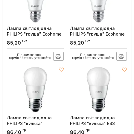
Лампа світлодіодна
Лампа світлодіодна
PHILIPS "груша" Ecohome
PHILIPS "груша" Ecohome
LED Bulb 11W 950lm E27
LED Bulb 11W 900lm E27
грн
грн
85,20
85,20
865 RCA
830 RCA
Артикул:
929002299417
Артикул:
929002299217
Під замовлення,
Під замовлення,
термін поставки уточнюйте
термін поставки уточнюйте
Лампа світлодіодна
Лампа світлодіодна
PHILIPS "кулька"
PHILIPS "кулька" ESS
ESSLEDLustre 6W 620lm
LEDLustre 6W 620lm E27
грн
грн
86,40
86,40