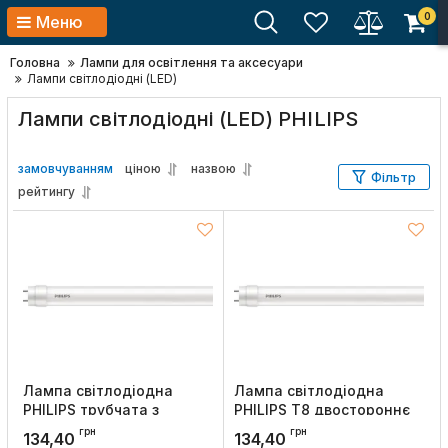
0
Меню
Головна
Лампи для освітлення та аксесуари
Лампи світлодіодні (LED)
Лампи світлодіодні (LED) PHILIPS
замовчуванням
ціною
назвою
Фільтр
рейтингу
Лампа світлодіодна
Лампа світлодіодна
PHILIPS трубчата з
PHILIPS Т8 двостороннє
двостороннім
підключення Ledtube DE
грн
грн
134,40
134,40
підключенням Ledtube
1200mm 18W 765 T8 G13