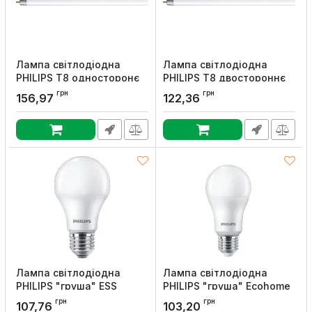
Лампа світлодіодна
Лампа світлодіодна
PHILIPS Т8 односторонє
PHILIPS Т8 двостороннє
підключення Ecofit
підключення Ecofit
грн
грн
156,97
122,36
LEDtube 1200mm 16W 840
LEDtube 600mm 8W 865
T8 I RCA
T8 I RCA
Артикул:
929001276037
Артикул:
929001276337
Лампа світлодіодна
Лампа світлодіодна
PHILIPS "груша" ESS
PHILIPS "груша" Ecohome
LEDBulb 13W E27 6500K
LEDBulb 15W 1450lm E27
грн
грн
107,76
103,20