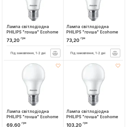
Лампа світлодіодна
Лампа світлодіодна
PHILIPS "груша" Ecohome
PHILIPS "груша" Ecohome
LED Bulb 9W 720lm E27
LED Bulb 9W 680lm E27
грн
грн
73,20
73,20
840 RCA
830 RCA
Артикул:
929002299017
Артикул:
929002298917
Під замовлення, 1-2 дні
Під замовлення, 1-2 дні
Лампа світлодіодна
Лампа світлодіодна
PHILIPS "груша" Ecohome
PHILIPS "груша" Ecohome
LED Bulb 7W 540lm E27
LED Bulb 15W 1450lm E27
грн
грн
69,60
103,20