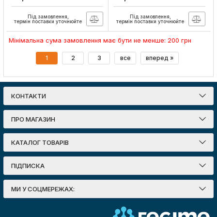
E27 840 P45 ND FR RCA
827 P45 ND FR RCA
Артикул:
929002971507
Артикул:
929002971207
Під замовлення,
Під замовлення,
термін поставки уточнюйте
термін поставки уточнюйте
Мінімальна сума замовлення має бути не менше: 200 грн
1
2
3
все
вперед »
КОНТАКТИ
ПРО МАГАЗИН
КАТАЛОГ ТОВАРІВ
ПІДПИСКА
МИ У СОЦМЕРЕЖАХ: