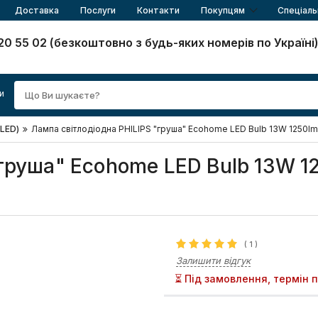
Доставка
Послуги
Контакти
Покупцям
Спеціаль
20 55 02 (безкоштовно з будь-яких номерів по Україні
и
(LED)
Лампа світлодіодна PHILIPS "груша" Ecohome LED Bulb 13W 1250l
"груша" Ecohome LED Bulb 13W 1
(
1
)
Залишити відгук
⏳ Під замовлення, термін 