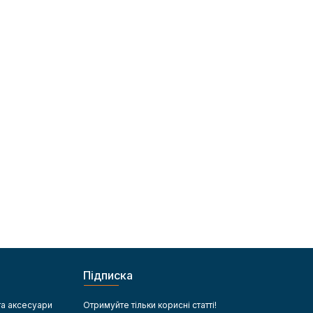
Підписка
та аксесуари
Отримуйте тільки корисні статті!