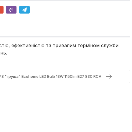
стю, ефективністю та тривалим терміном служби.
нь.
PS "груша" Ecohome LED Bulb 13W 1150lm E27 830 RCA