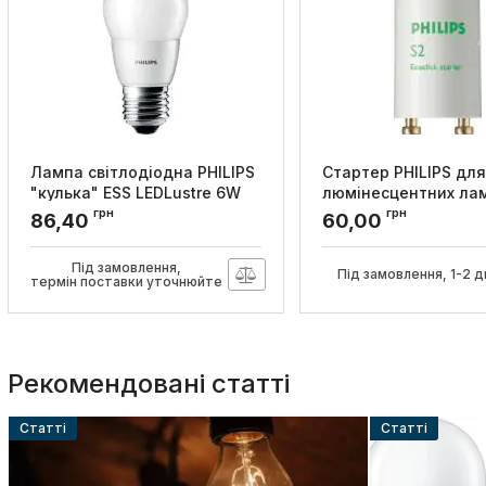
Лампа світлодіодна PHILIPS
Стартер PHILIPS для
"кулька" ESS LEDLustre 6W
люмінесцентних ла
620lm E27 827 P45 ND FR
послідовної схеми 
грн
грн
86,40
60,00
RCA
SER 220-240V WH EU
Артикул:
929002971207
Артикул:
928390720230
Під замовлення,
Під замовлення, 1-2 д
термін поставки уточнюйте
Рекомендовані статті
Cтатті
Cтатті