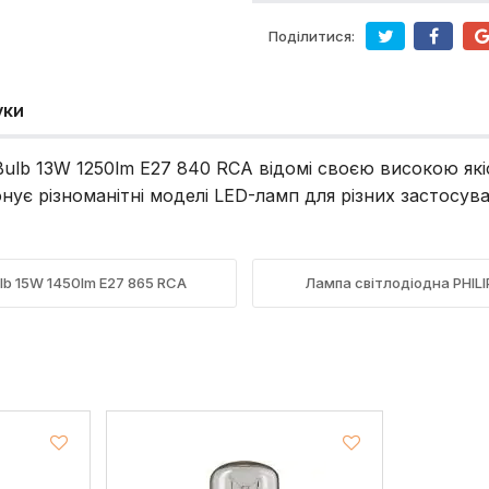
Поділитися:
уки
ulb 13W 1250lm E27 840 RCA відомі своєю високою які
понує різноманітні моделі LED-ламп для різних застосува
lb 15W 1450lm E27 865 RCA
Лампа світлодіодна PHILI