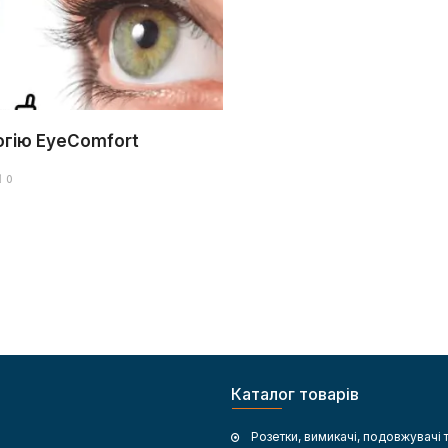
огію EyeComfort
0
Каталог товарів
Розетки, вимикачі, подовжувачі 