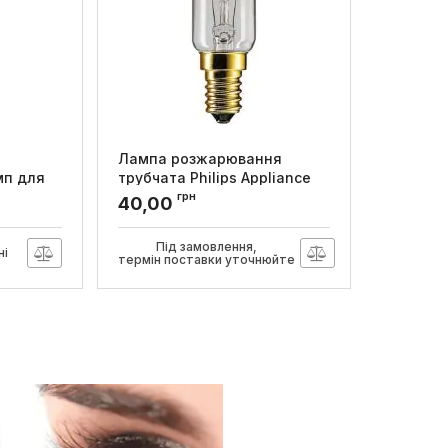
Лампа розжарювання
мп для
трубчата Philips Appliance
S2 4-22W
15W E14 230-240V T25 CL RF
грн
40,00
R/1000
1CT
Артикул:
924197744440
Під замовлення,
ні
термін поставки уточнюйте