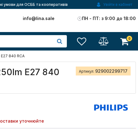
ні умови для ОСББ та кооперативів
Увійти в кабінет
)
info@lina.sale
ПН - ПТ: з 9:00 до 18:00
0
m E27 840 RCA
250lm E27 840
929002299717
Артикул:
поставки уточнюйте