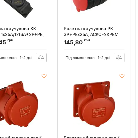
ка каучукова КК
Розетка каучукова РК
 1x25А/1x16A*2P+PE,
3Р+РЕx25А, АСКО-УКРЕМ
УКРЕМ
грн
грн
Артикул:
A0250010006
,45
145,80
:
A0250010011
мовлення, 1-2 дні
Під замовлення, 1-2 дні
ка вбудована серії
Розетка вбудована серії