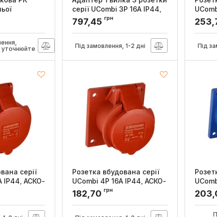
ьої
серії UСombi 3P 16A IP44,
UComb
, АСКО-
АСКО-УКРЕМ
УКРЕ
грн
797,45
253,
Артикул:
A0080010164
Артикул
0005
лення,
Під замовлення, 1-2 дні
Під за
и уточнюйте
вана серії
Розетка вбудована серії
Розет
 IP44, АСКО-
UCombi 4P 16A IP44, АСКО-
UComb
УКРЕМ
УКРЕ
грн
182,70
203,
161
Артикул:
A0080010160
Артикул
П