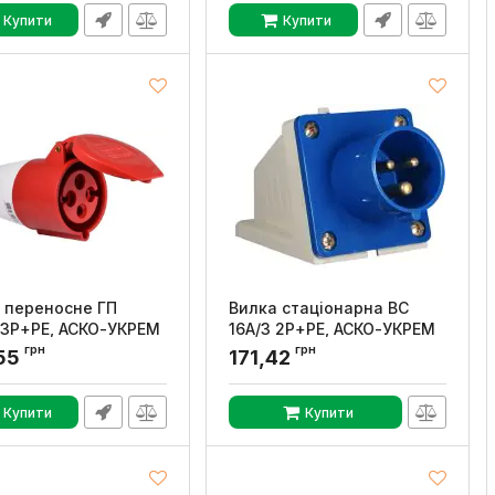
Купити
Купити
о переносне ГП
Вилка стаціонарна ВС
 3Р+РЕ, АСКО-УКРЕМ
16А/3 2Р+РЕ, АСКО-УКРЕМ
грн
грн
:
A0080020005
Артикул:
A0080060001
55
171,42
Купити
Купити