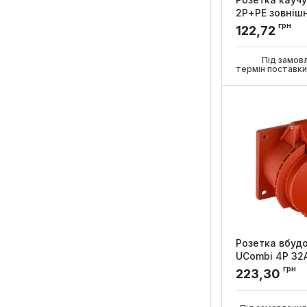
2Р+PE зовнішн
установки 16А
грн
122,72
УКРЕМ
Артикул:
A025001
Під замов
термін поставк
Розетка вбудо
UCombi 4P 32A
УКРЕМ
грн
223,30
Артикул:
A0080010