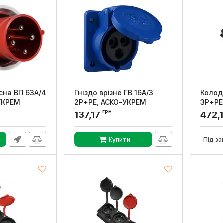
сна ВП 63А/4
Гніздо врізне ГВ 16А/3
Колод
УКРЕМ
2Р+РЕ, АСКО-УКРЕМ
3Р+РЕ
грн
0008
Артикул:
A0080030001
Артикул
137,17
472,
Купити
Під за