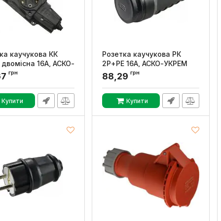
ка каучукова КК
Розетка каучукова РК
 двомісна 16А, АСКО-
2Р+PE 16А, АСКО-УКРЕМ
М
грн
грн
Артикул:
A0250010004
67
88,29
:
A0250010008
Купити
Купити