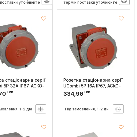
 поставки уточнюйте
термін поставки уточнюйте
ка стаціонарна серії
Розетка стаціонарна серії
 5P 32A IP67, АСКО-
UСombi 5P 16A IP67, АСКО-
М
УКРЕМ
грн
грн
,70
334,96
:
A0080010155
Артикул:
A0080010154
мовлення, 1-2 дні
Під замовлення, 1-2 дні