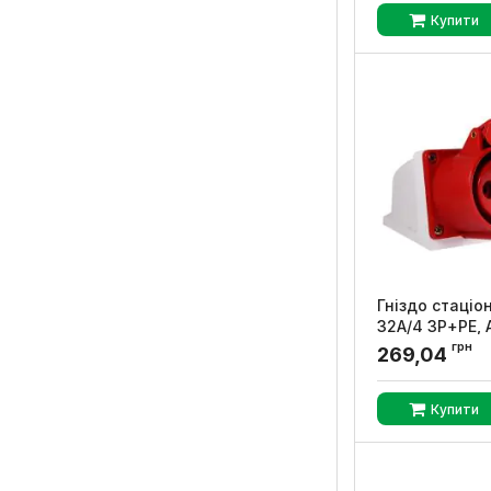
Купити
Гніздо стаціо
32А/4 3Р+РЕ,
грн
Артикул:
A008004
269,04
Купити