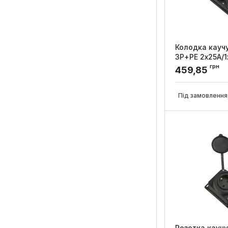
Колодка кауч
3Р+РЕ 2x25А/1
АСКО-УКРЕМ
грн
459,85
Артикул:
A025001
Під замовлення,
Розетка каучу