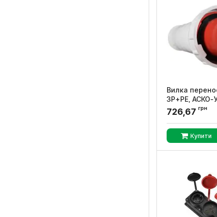
Вилка перено
3Р+РЕ, АСКО-
грн
Артикул:
A008001
726,67
Купити