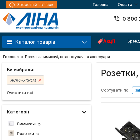
Зворотній зв'язок
Головна
Оплата
0 800 
Акції
Бренд
Каталог товарів
Головна
Розетки, вимикачі, подовжувачі та аксесуари
Ви вибрали:
Розетки
АСКО-УКРЕМ
Сортувати по:
за
Очистити всі
Категорії
Вимикачі
Розетки