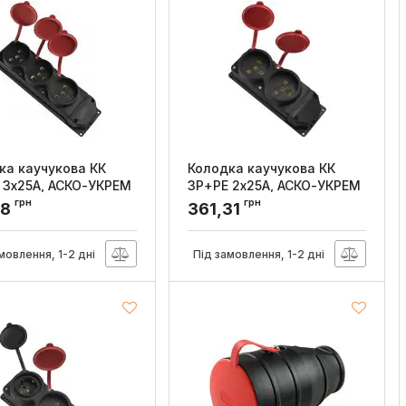
ка каучукова КК
Колодка каучукова КК
 3x25А, АСКО-УКРЕМ
3Р+РЕ 2x25А, АСКО-УКРЕМ
грн
грн
:
A0250010015
Артикул:
A0250010012
18
361,31
мовлення, 1-2 дні
Під замовлення, 1-2 дні