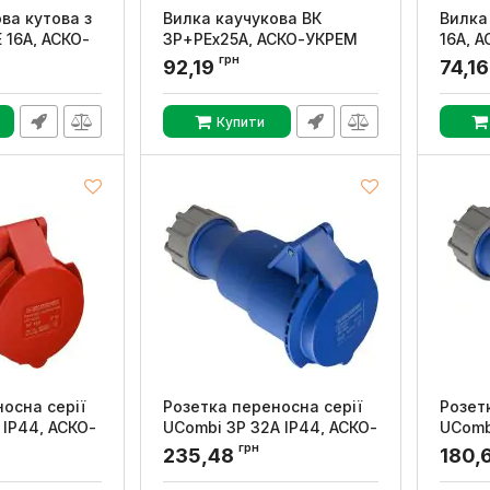
ва кутова з
Вилка каучукова ВК
Вилка
 16А, АСКО-
3Р+РЕx25А, АСКО-УКРЕМ
16А, 
грн
Артикул:
A0250010003
Артикул
92,19
74,1
0016
Купити
осна серії
Розетка переносна серії
Розет
 IP44, АСКО-
UСombi 3P 32A IP44, АСКО-
UСomb
УКРЕМ
УКРЕ
грн
235,48
180,
0129
Артикул:
A0080010119
Артикул