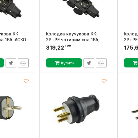
укова КК
Колодка каучукова КК
Колод
а 16А, АСКО-
2Р+PE чотиримісна 16А,
2Р+PE
АСКО-УКРЕМ
УКРЕ
грн
319,22
175,
0009
Артикул:
A0250010010
Артикул
Купити