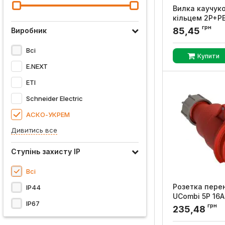
Вилка каучуко
кільцем 2P+PE
УКРЕМ
грн
85,45
Виробник
Артикул:
A025001
Всі
Купити
E.NEXT
ETI
Schneider Electric
АСКО-УКРЕМ
Дивитись все
Ступінь захисту IP
Всі
Розетка перен
IP44
UСombi 5P 16A
IP67
УКРЕМ
грн
235,48
Артикул:
A008001