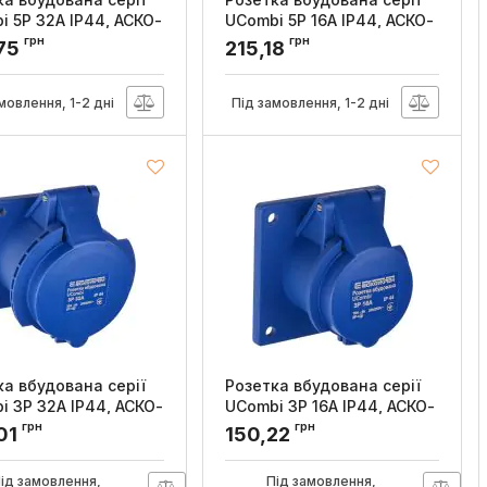
i 5P 32A IP44, АСКО-
UCombi 5P 16A IP44, АСКО-
М
УКРЕМ
грн
грн
75
215,18
:
A0080010163
Артикул:
A0080010162
мовлення, 1-2 дні
Під замовлення, 1-2 дні
ка вбудована серії
Розетка вбудована серії
i 3P 32A IP44, АСКО-
UCombi 3P 16A IP44, АСКО-
М
УКРЕМ
грн
грн
01
150,22
:
A0080010159
Артикул:
A0080010158
ід замовлення,
Під замовлення,