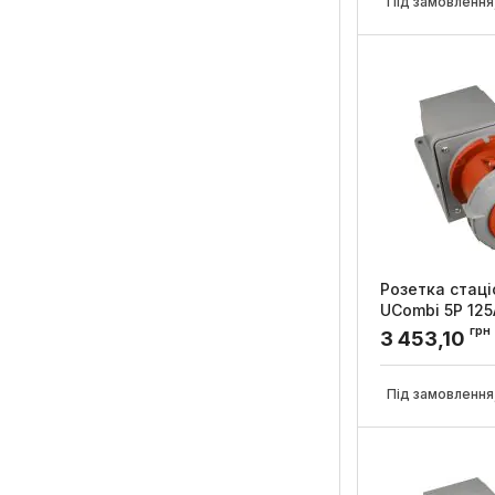
Під замовлення,
Розетка стаці
UСombi 5P 125
УКРЕМ
грн
3 453,10
Артикул:
A008001
Під замовлення,