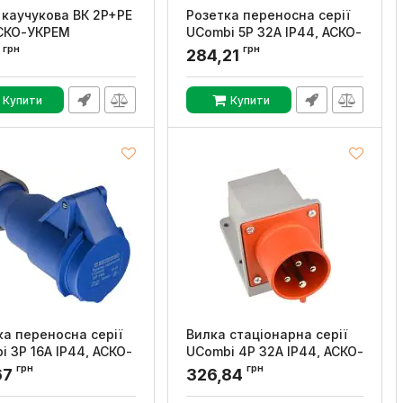
 каучукова ВК 2P+PE
Розетка переносна серії
АСКО-УКРЕМ
UСombi 5P 32A IP44, АСКО-
УКРЕМ
грн
грн
:
A0250010001
6
284,21
Артикул:
A0080010130
Купити
Купити
ка переносна серії
Вилка стаціонарна серії
i 3P 16A IP44, АСКО-
UСombi 4P 32A IP44, АСКО-
М
УКРЕМ
грн
грн
67
326,84
:
A0080010118
Артикул:
A0080010138