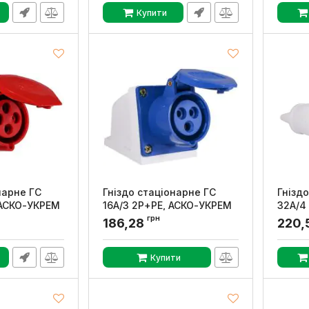
Купити
нарне ГC
Гніздо стаціонарне ГС
Гнізд
 АСКО-УКРЕМ
16А/3 2Р+РЕ, АСКО-УКРЕМ
32А/4
грн
0005
Артикул:
A0080040001
Артикул
186,28
220,
Купити