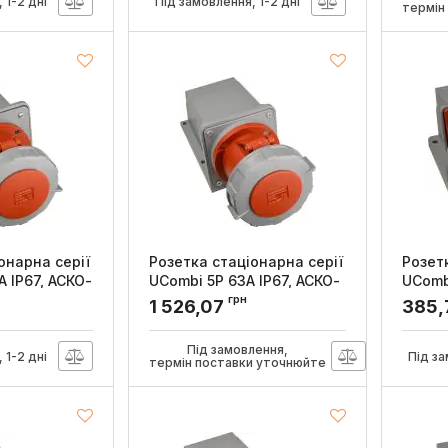
 1-2 дні
Під замовлення, 1-2 дні
термін
онарна серії
Розетка стаціонарна серії
Розет
A IP67, АСКО-
UСombi 5P 63A IP67, АСКО-
UСombi
УКРЕМ
УКРЕ
грн
1 526,07
385
0157
Артикул:
A0080010156
Артикул
Під замовлення,
 1-2 дні
Під за
термін поставки уточнюйте