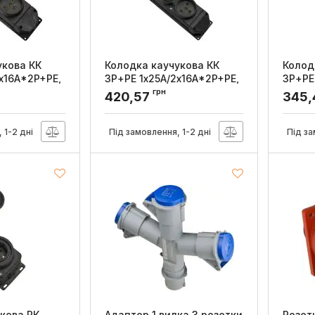
укова КК
Колодка каучукова КК
Колод
x16A*2P+PE,
3Р+РЕ 1x25А/2x16A*2P+PE,
3Р+РЕ
АСКО-УКРЕМ
АСКО-
грн
420,57
345
0014
Артикул:
A0250010013
Артикул
 1-2 дні
Під замовлення, 1-2 дні
Під за
кова РК
Адаптер 1 вилка 3 розетки
Розет