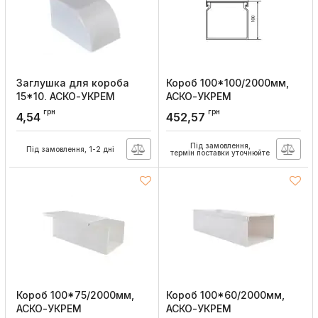
Заглушка для короба
Короб 100*100/2000мм,
15*10, АСКО-УКРЕМ
АСКО-УКРЕМ
Артикул:
A0070040001
Артикул:
A0070010027
грн
грн
4,54
452,57
Під замовлення,
Під замовлення, 1-2 дні
термін поставки уточнюйте
Короб 100*75/2000мм,
Короб 100*60/2000мм,
АСКО-УКРЕМ
АСКО-УКРЕМ