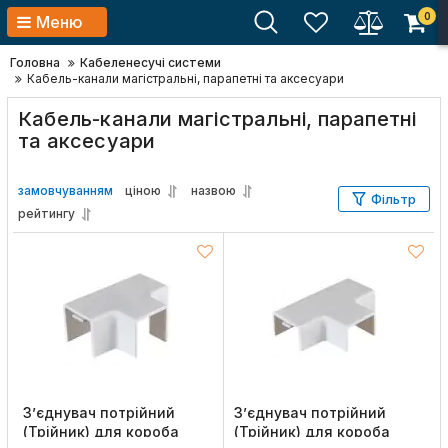
0
Меню
Головна
Кабеленесучі системи
Кабель-канали магістральні, парапетні та аксесуари
Кабель-канали магістральні, парапетні
та аксесуари
замовчуванням
ціною
назвою
Фільтр
рейтингу
З’єднувач потрійний
З’єднувач потрійний
(Трійник) для короба
(Трійник) для короба