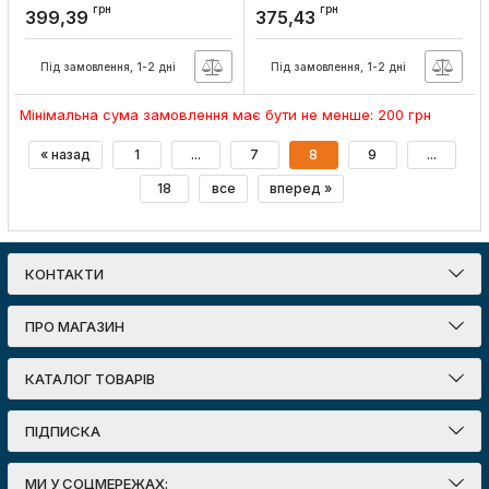
Артикул:
A0070010030
Артикул:
A0070010011
грн
грн
399,39
375,43
Під замовлення, 1-2 дні
Під замовлення, 1-2 дні
Мінімальна сума замовлення має бути не менше: 200 грн
« назад
1
...
7
8
9
...
18
все
вперед »
КОНТАКТИ
ПРО МАГАЗИН
КАТАЛОГ ТОВАРІВ
ПІДПИСКА
МИ У СОЦМЕРЕЖАХ: