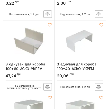
16*16, АСКО-УКРЕМ
15*10, АСКО-УКРЕМ
грн
грн
3,22
2,30
Артикул:
A0070040051
Артикул:
A0070040008
Під замовлення, 1-2 дні
Під замовлення, 1-2 дні
З`єднувач для короба
З`єднувач для короба
100*60, АСКО-УКРЕМ
100*40, АСКО-УКРЕМ
Артикул:
A0070040048
Артикул:
A0070040047
грн
грн
47,24
29,06
Під замовлення,
Під замовлення, 1-2 дні
термін поставки уточнюйте