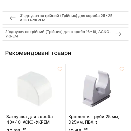
З’єднувач потрійний (Трійник) для короба 25*25,
АСКО-УКРЕМ
З’єднувач потрійний (Трійник) для короба 16*16, АСКО-
УКРЕМ
Рекомендовані товари
Заглушка для короба
Кріплення труби 25 мм,
40*40, АСКО-УКРЕМ
D25мм, ПВХ, t
застосування -25+60 °с,
Артикул:
A0070040092
грн
грн
20,89
10,69