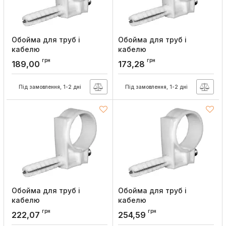
Обойма для труб і
Обойма для труб і
кабелю
кабелю
e.holder.stand.18.20, d=18-
e.holder.stand.15.16, d=15-
грн
грн
189,00
173,28
20мм (50шт), E.NEXT
16мм (50щт), E.NEXT
Артикул:
s0430002
Артикул:
s0430001
Під замовлення, 1-2 дні
Під замовлення, 1-2 дні
Обойма для труб і
Обойма для труб і
кабелю
кабелю
e.holder.stand.13.14, d=13-
e.holder.stand.10.12, d=10-
грн
грн
222,07
254,59
14мм (100шт), E.NEXT
12мм (100шт), E.NEXT