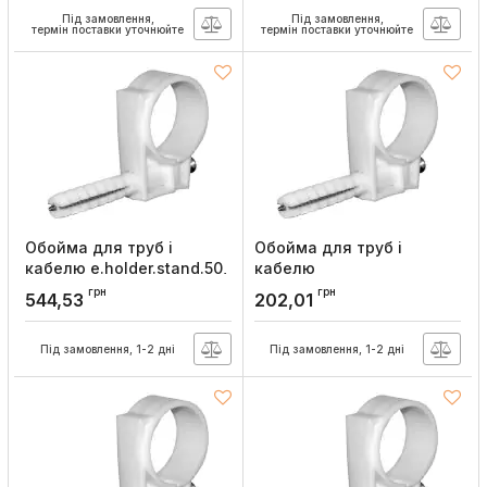
(гриб) 100шт, E.NEXT
Під замовлення,
Під замовлення,
Артикул:
m0060036
термін поставки уточнюйте
термін поставки уточнюйте
Обойма для труб і
Обойма для труб і
кабелю e.holder.stand.50,
кабелю
d=50мм (25 шт), E.NEXT
e.holder.stand.32.34,
грн
грн
544,53
202,01
d=32-34мм (25 шт),
Артикул:
s0430012
E.NEXT
Під замовлення, 1-2 дні
Під замовлення, 1-2 дні
Артикул:
s0430005