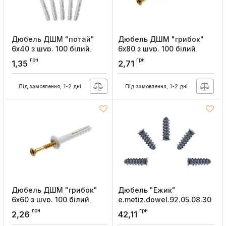
Дюбель ДШМ "потай"
Дюбель ДШМ "грибок"
6х40 з шур. 100 білий,
6х80 з шур. 100 білий,
Sokol
Sokol
грн
грн
1,35
2,71
Артикул:
16942
Артикул:
16941
Під замовлення, 1-2 дні
Під замовлення, 1-2 дні
Дюбель ДШМ "грибок"
Дюбель "Ежик"
6х60 з шур. 100 білий,
e.metiz.dowel.92.05.08.30
Sokol
без шурупа М8х30
грн
грн
2,26
42,11
полиэтилен, буртик
Артикул:
16940