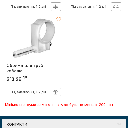
Артикул:
s0430010
Артикул:
s0430009
Під замовлення, 1-2 дні
Під замовлення, 1-2 дні
Обойма для труб і
кабелю
e.holder.stand.20.22,
грн
213,29
d=20-22мм (50шт), E.NEXT
Артикул:
s0430003
Під замовлення, 1-2 дні
Мінімальна сума замовлення має бути не менше: 200 грн
КОНТАКТИ