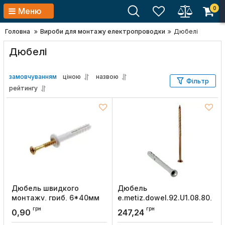
0
Меню
Головна
Вироби для монтажу електропроводки
Дюбелі
Дюбелі
замовчуванням
ціною
назвою
Фільтр
рейтингу
Дюбель швидкого
Дюбель
монтажу, гриб, 6*40мм
e.metiz.dowel.92.U1.08.80,
(з шурупом)(100шт.),
з ударним шурупом
грн
грн
0,90
247,24
Sokol
М8х80 п/п, потай, E.NEXT