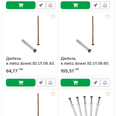
Артикул:
16939
Артикул:
m0060031
Дюбель
Дюбель
e.metiz.dowel.92.U1.06.40.b,
e.metiz.dowel.92.U1.06.60,
з ударним шурупом
з ударним шурупом
грн
грн
64,77
105,51
М6х40 поліпропілен,
М6х60 поліпропілен,
буртик (гриб) 100 шт,
потай, E.NEXT
E.NEXT
Артикул:
m0060027
Артикул:
m0080017