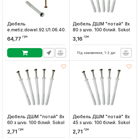
Дюбель
Дюбель ДШМ "потай" 8х
e.metiz.dowel.92.U1.06.40,
80 з шур. 100 білий, Sokol
з ударним шурупом
Артикул:
16947
грн
грн
64,77
3,16
М6х40 поліпропілен,
потай 100 шт, E.NEXT
Під замовлення, 1-2 дні
Артикул:
m0060006
Дюбель ДШМ "потай" 8х
Дюбель ДШМ "потай" 8х
60 з шур. 100 білий, Sokol
45 з шур. 100 білий, Sokol
Артикул:
16946
Артикул:
16945
грн
грн
2,71
2,71