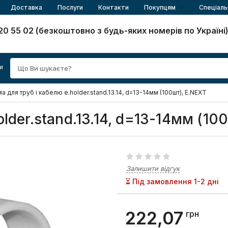
Доставка
Послуги
Контакти
Покупцям
Спеціаль
20 55 02 (безкоштовно з будь-яких номерів по Україні
и
 для труб і кабелю e.holder.stand.13.14, d=13-14мм (100шт), E.NEXT
lder.stand.13.14, d=13-14мм (10
Залишити відгук
⏳ Під замовлення 1-2 дні
222,07
грн