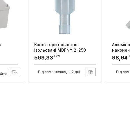
а
Конектори повністю
Алюміні
ізольовані MDFNY 2-250
наконеч
00.70,
'папа' (100 шт.), АсКо
e.end.st
грн
569,33
98,94
Артикул:
A0060150010
Артикул:
s
Під замовлення, 1-2 дні
Під зам
юйте