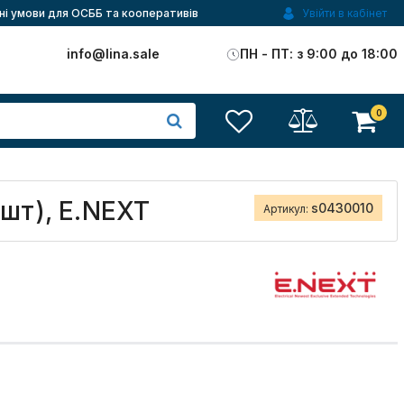
ні умови для ОСББ та кооперативів
Увійти в кабінет
)
info@lina.sale
ПН - ПТ: з 9:00 до 18:00
0
0шт), E.NEXT
s0430010
Артикул: