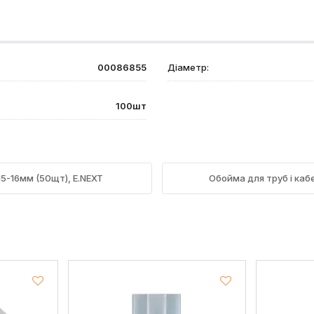
00086855
Діаметр:
100шт
=15-16мм (50щт), E.NEXT
Обойма для труб і кабе