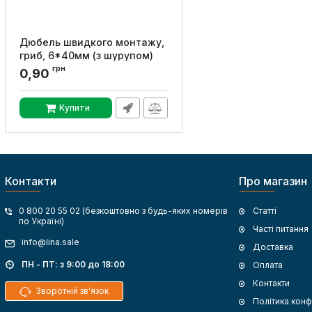
Дюбель швидкого монтажу,
гриб, 6*40мм (з шурупом)
(100шт.), Sokol
грн
0,90
Артикул:
16939
Купити
Контакти
Про магазин
0 800 20 55 02 (безкоштовно з будь-яких номерів
Статті
по Україні)
Часті питання
info@lina.sale
Доставка
ПН - ПТ: з 9:00 до 18:00
Оплата
Контакти
Зворотній зв'язок
Політика конф