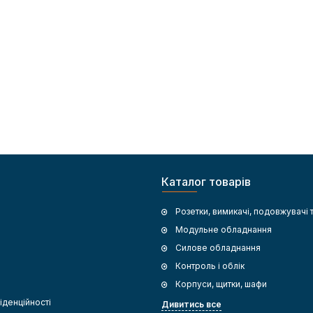
Каталог товарів
Розетки, вимикачі, подовжувачі 
Модульне обладнання
Силове обладнання
Контроль і облік
Корпуси, щитки, шафи
іденційності
Дивитись все