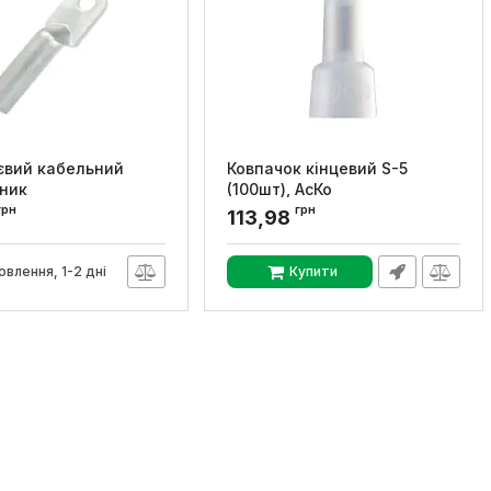
євий кабельний
Ковпачок кінцевий S-5
ник
(100шт), АсКо
and.a.240, E.NEXT
грн
грн
Артикул:
A0150150017
113,98
020011
овлення, 1-2 дні
Купити