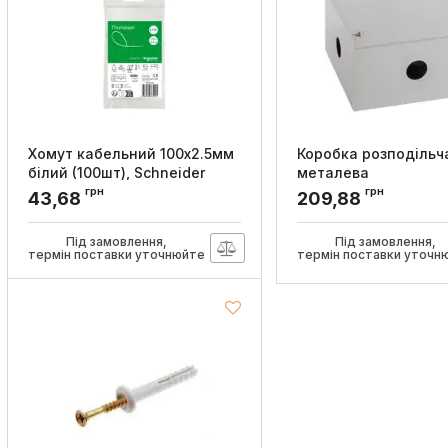
Хомут кабельний 100x2.5мм
Коробка розподільч
білий (100шт), Schneider
металева
Electric
e.db.stand.kr10.100.1
грн
грн
43,68
209,88
E.NEXT
Артикул:
IMT46401
Артикул:
s062001
Під замовлення,
Під замовлення,
термін поставки уточнюйте
термін поставки уточн