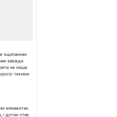
ке «щипання»
оми завжди
ояти не лише
орогої техніки
ніх елементах
, і дотик стає