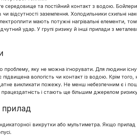
ге середовище та постійний контакт з водою. Бойлер
чи відсутності заземлення. Холодильники схильні на
лектроплити мають потужні нагрівальні елементи, том
дчутний удар. У групі ризику й інші прилади з метале
и
ро проблему, яку не можна ігнорувати. Для людини існ
підвищена вологість чи контакт із водою. Крім того,
датне викликати пожежу. Не менш небезпечним є і п
 працездатність і стають ще більшим джерелом ризику
й прилад
індикаторної викрутки або мультиметра. Якщо прилад
пусі.