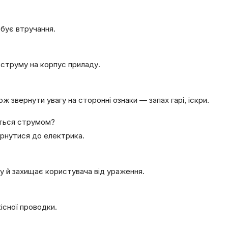
ебує втручання.
 струму на корпус приладу.
 звернути увагу на сторонні ознаки — запах гарі, іскри.
ється струмом?
ернутися до електрика.
у й захищає користувача від ураження.
кісної проводки.