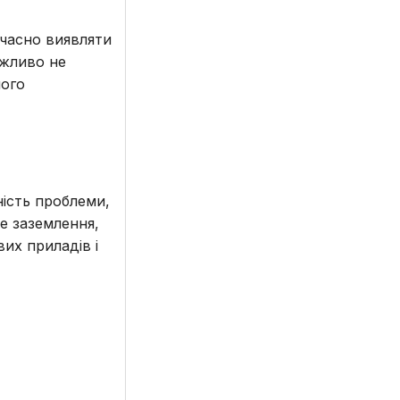
єчасно виявляти
ажливо не
ного
ність проблеми,
е заземлення,
их приладів і