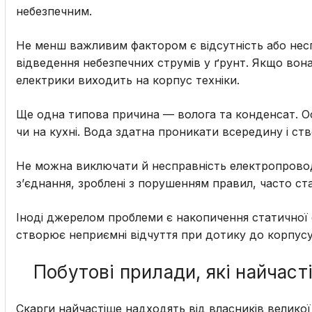
небезпечним.
Не менш важливим фактором є відсутність або несп
відведення небезпечних струмів у ґрунт. Якщо вона
електрики виходить на корпус техніки.
Ще одна типова причина — волога та конденсат. Осо
чи на кухні. Вода здатна проникати всередину і с
Не можна виключати й несправність електропроводк
з’єднання, зроблені з порушенням правил, часто с
Іноді джерелом проблеми є накопичення статичної 
створює неприємні відчуття при дотику до корпусу
Побутові прилади, які найчас
Скарги найчастіше надходять від власників великої 