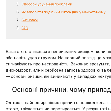
Способи усунення проблеми
Як запобігти подібним ситуаціям у майбутньому
Висновки
FAQ
Багато хто стикався з неприємним явищем, коли пі
або навіть удар струмом. На перший погляд це мо
сигналізують про несправність. Важливо зрозуміти
дискомфорт, але й серйозна загроза здоров’ю та бе
— основні ризики, які виникають у випадках нехт
Основні причини, чому прила
Однією з найпоширеніших причин є пошкоджена ізол
старіє, тріскається чи перетирається. У результаті