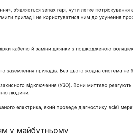
я», з’являється запах гарі, чути легке потріскування 
румити прилад і не користуватися ним до усунення про
вірки кабелю й заміни ділянки з пошкодженою ізоляціє
го заземлення приладів. Без цього жодна система не 
захисного відключення (УЗО). Вони миттєво реагують 
нню людини.
аного електрика, який проведе діагностику всієї мере
іям у майбутньому