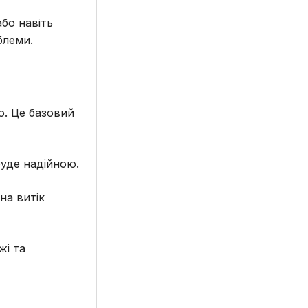
або навіть
блеми.
ю. Це базовий
буде надійною.
на витік
жі та