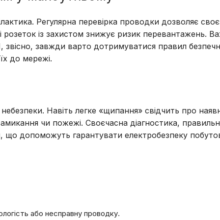
лактика. Регулярна перевірка проводки дозволяє сво
 розеток із захистом знижує ризик перевантажень. В
 І, звісно, завжди варто дотримуватися правил безпеч
х до мережі.
 небезпеки. Навіть легке «щипання» свідчить про наяв
амикання чи пожежі. Своєчасна діагностика, правильн
и, що допоможуть гарантувати електробезпеку побутов
ологість або несправну проводку.