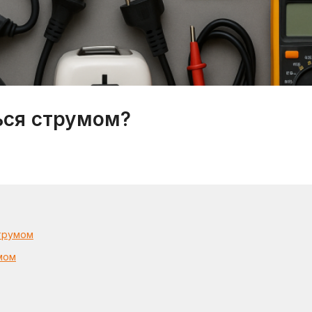
ься струмом?
струмом
мом