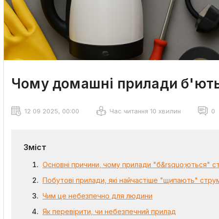
Чому домашні прилади б'ют
12 09 2025, 00:00
Час читання 10 хвилин
0
Зміст
Основні причини, чому прилади "б&rsquo;ються" 
Побутові прилади, які найчастіше "щипають" стру
Чим це небезпечно для людини
Як перевірити, чи небезпечний прилад