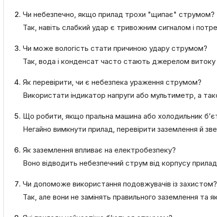
Чи небезпечно, якщо прилад трохи "щипає" струмом?
Так, навіть слабкий удар є тривожним сигналом і потр
Чи може вологість стати причиною удару струмом?
Так, вода і конденсат часто стають джерелом витоку
Як перевірити, чи є небезпека ураження струмом?
Використати індикатор напруги або мультиметр, а також
Що робити, якщо пральна машина або холодильник б’
Негайно вимкнути прилад, перевірити заземлення й зв
Як заземлення впливає на електробезпеку?
Воно відводить небезпечний струм від корпусу прилад
Чи допоможе використання подовжувачів із захистом?
Так, але вони не замінять правильного заземлення та я