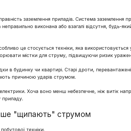
равність заземлення приладів. Система заземлення п
 неправильно виконана або взагалі відсутня, будь-який
бливо це стосується техніки, яка використовується у
творювати містки для струму, підвищуючи ризик уражен
и в будинку чи квартирі. Старі дроти, перевантажені
тають причиною ударів струмом.
електрики. Хоча воно менш небезпечне, ніж витік напр
 приладу.
тіше "щипають" струмом
побутової техніки.