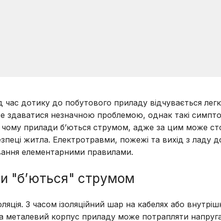
д час дотику до побутового приладу відчувається лег
же здаватися незначною проблемою, однак такі симпт
, чому прилади б’ються струмом, адже за цим може ст
зпеці житла. Електротравми, пожежі та вихід з ладу д
ування елементарними правилами.
ди "б’ються" струмом
яція. З часом ізоляційний шар на кабелях або внутріш
 на металевий корпус приладу може потрапляти напруга