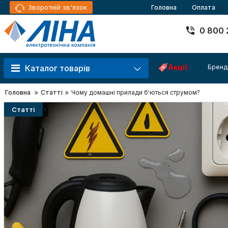
Зворотній зв'язок
Головна
Оплата
0 800 
Акції
Бренд
Каталог товарів
Головна
Cтатті
Чому домашні прилади б'ються струмом?
Cтатті