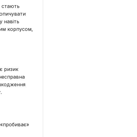
и стають
копичувати
у навіть
вим корпусом,
ує ризик
 несправна
ошкодження
.
 «пробиває»