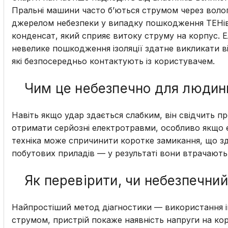
Пральні машини часто б’ються струмом через воло
джерелом небезпеки у випадку пошкодження ТЕНів 
конденсат, який сприяє витоку струму на корпус. Е
невелике пошкодження ізоляції здатне викликати ві
які безпосередньо контактують із користувачем.
Чим це небезпечно для людин
Навіть якщо удар здається слабким, він свідчить п
отримати серйозні електротравми, особливо якщо є 
техніка може спричинити коротке замикання, що з
побутових приладів — у результаті вони втрачають
Як перевірити, чи небезпечни
Найпростіший метод діагностики — використання 
струмом, пристрій покаже наявність напруги на кор