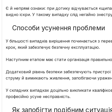
Є й непрямі ознаки: при дотику відчувається «щипанн
видно іскри. У такому випадку слід негайно знест
Способи усунення проблеми
У більшості випадків вирішення починається з пере
крок, який забезпечує безпечну експлуатацію.
Наступним етапом має стати організація правильно
Додатковий рівень безпеки забезпечують пристрої 
струму й вимикають живлення, запобігаючи ураже
У складних випадках доцільно викликати кваліфіков
професійно усуне несправність.
Як запобігти подібним ситуац