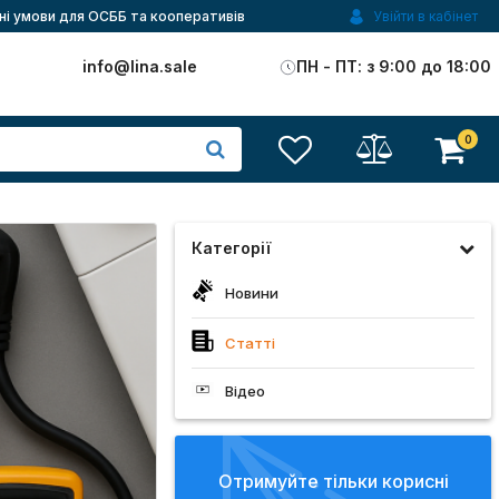
ні умови для ОСББ та кооперативів
Увійти в кабінет
)
info@lina.sale
ПН - ПТ: з 9:00 до 18:00
0
Категорії
Новини
Cтатті
Відео
Отримуйте тільки корисні