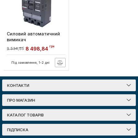
Силовий автоматичний
вимикач
e.pro.ukm.400Re.320 з
грн
8 498,84
9 534,55
електронним
розчіплювачем, 3р, 320А,
E.NEXT
Під замовлення, 1-2 дні
Артикул:
p087009
КОНТАКТИ
ПРО МАГАЗИН
КАТАЛОГ ТОВАРІВ
ПІДПИСКА