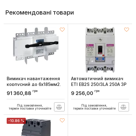
Рекомендовані товари
Вимикач навантаження
Автоматичний вимикач
корпусний до 6х185мм2,
ETI EB2S 250/3LA 250А 3P
4п 1600А, Hager
16kA
грн
грн
91 360,88
9 256,00
Артикул:
HA464
Артикул:
4671888
Під замовлення,
Під замовлення,
термін поставки уточнюйте
термін поставки уточнюйте
-10.86 %