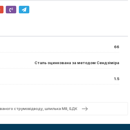
66
Сталь оцинкована за методом Сендзіміра
1.5
ованого струмовідводу, шпилька M8, БДК