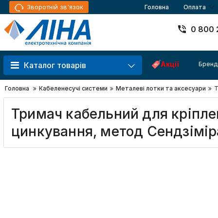
Зворотній зв'язок
Головна
Оплата
0 800 
Акції
Бренд
Каталог товарів
Головна
Кабеленесучі системи
Металеві лотки та аксесуари
Т
Тримач кабельний для кріплен
цинкування, метод Сендзімір