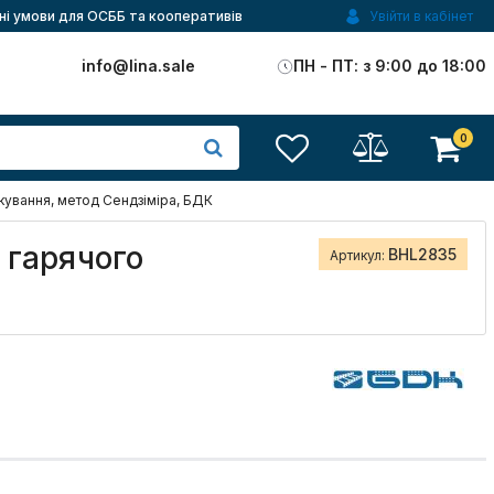
ні умови для ОСББ та кооперативів
Увійти в кабінет
)
info@lina.sale
ПН - ПТ: з 9:00 до 18:00
0
нкування, метод Сендзіміра, БДК
 гарячого
BHL2835
Артикул: