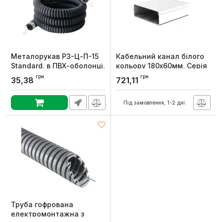
Металорукав Р3-Ц-П-15
Кабельний канал білого
Standard, в ПВХ-оболонці,
кольору 180х60мм, Серія
Дн15мм, з протяжкою,
EKЕ, ПВХ, KOPOS
грн
грн
35,38
721,11
колір чорний, БДК
Артикул:
EKE 180X60_HD
Артикул:
6196-2015
Під замовлення, 1-2 дні
Труба гофрована
електромонтажна з