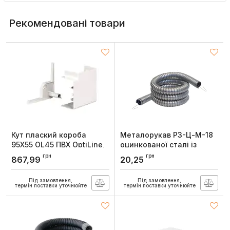
Рекомендовані товари
Кут плаский короба
Металорукав Р3-Ц-М-18
95Х55 OL45 ПВХ OptiLine,
оцинкованої сталі із
Schneider Electric
захисним покриттям,
грн
грн
867,99
20,25
Дн18мм, БДК
Артикул:
ISM10203P
Артикул:
6192-5018
Під замовлення,
Під замовлення,
термін поставки уточнюйте
термін поставки уточнюйте