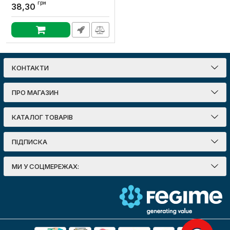
протяжкою 320 N/5см,
грн
38,30
O32мм, ПВХ, світло-сіра,
Бухта 50 м, KOPOS
Артикул:
1432_K50D
КОНТАКТИ
ПРО МАГАЗИН
КАТАЛОГ ТОВАРІВ
ПІДПИСКА
МИ У СОЦМЕРЕЖАХ: