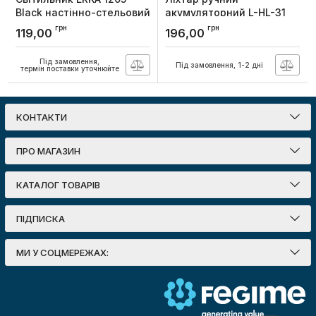
Black настінно-стельовий
акумуляторний L-HL-31
овальний чорний-
ABS зелений 1Вт + 1Вт
грн
грн
119,00
196,00
прозорий E27 IP20
COB USB 1200mAh Li-Ion,
Lebron
Артикул:
160909
Під замовлення,
Під замовлення, 1-2 дні
Артикул:
15-15-31
термін поставки уточнюйте
КОНТАКТИ
ПРО МАГАЗИН
КАТАЛОГ ТОВАРІВ
ПІДПИСКА
МИ У СОЦМЕРЕЖАХ: