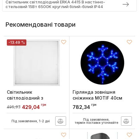
Світильник світлодіодний ERKA 4415 B настінно-
стельовий 15Вт 6500K круглий білий-білий IP44
Рекомендовані товари
-13.49 %
Світильник
Гірлянда зовнішня
світлодіодний з
сніжинка MOTIF 40см
призматичним
блимаюча (синє світло)
грн
грн
429,04
782,34
495,93
розсіювачем e.LED
IP44 Delux
Surface 600.Prisma 6500K,
Артикул:
90012962
Під замовлення,
E.NEXT
Під замовлення, 1-2 дні
термін поставки уточнюйте
Артикул:
l0850002