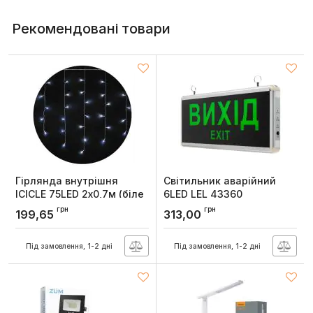
Рекомендовані товари
Гірлянда внутрішня
Світильник аварійний
ICICLE 75LED 2х0,7м (біле
6LED LEL 43360
світло) прозора IP20
(1.2V600mAh), ELMAR
грн
грн
199,65
313,00
Delux
Артикул:
LEL.43360.6LED
Артикул:
90017983
Під замовлення, 1-2 дні
Під замовлення, 1-2 дні