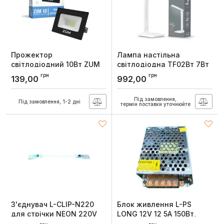
Прожектор
Лампа настiльна
світлодіодний 10Вт ZUM
свiтлодiодна TF02Вт 7Вт
F02-10 6400K Євросвітло
3000-5500К, Videx
грн
грн
139,00
992,00
Артикул:
000058896
Артикул:
VL-TF02W
Під замовлення,
Під замовлення, 1-2 дні
термін поставки уточнюйте
З'єднувач L-CLIP-N220
Блок живлення L-PS
для стрічки NEON 220V
LONG 12V 12 5A 150Вт,
8x16мм, Lebron
Lebron