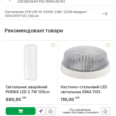
LED36S/840 PSU W60L60 RU
Світильник CFR LED 10 4100К 24Вт 220В квадрат
300x300x20, DeLux
Рекомендовані товари
Світильник аварійний
Настінно-стельовий LED
PHENIX LED 2,7W 130Lm
світильник ERKA 1103,
"Вихід" Violux
26W, E27, IP20 - прозорий
грн
грн
690,65
119,00
Артикул:
340182
Артикул:
161001
Під замовлення,
термін поставки уточнюйте