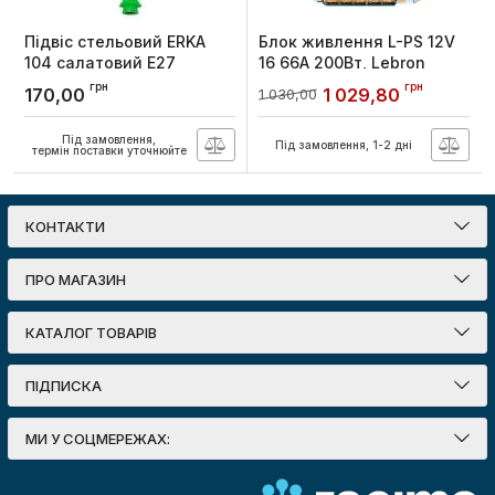
Підвіс стельовий ERKA
Блок живлення L-PS 12V
104 салатовий Е27
16 66A 200Вт, Lebron
Артикул:
104003
Артикул:
13-80-29
грн
грн
170,00
1 029,80
1 030,00
Під замовлення,
Під замовлення, 1-2 дні
термін поставки уточнюйте
КОНТАКТИ
ПРО МАГАЗИН
КАТАЛОГ ТОВАРІВ
ПІДПИСКА
МИ У СОЦМЕРЕЖАХ: