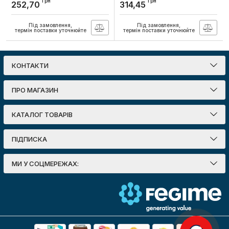
Артикул:
15-11-31
грн
грн
252,70
314,45
рожевий ІР65 (1м), Lebron
Артикул:
13-75-27
Під замовлення,
Під замовлення,
термін поставки уточнюйте
термін поставки уточнюйте
КОНТАКТИ
ПРО МАГАЗИН
КАТАЛОГ ТОВАРІВ
ПІДПИСКА
МИ У СОЦМЕРЕЖАХ: