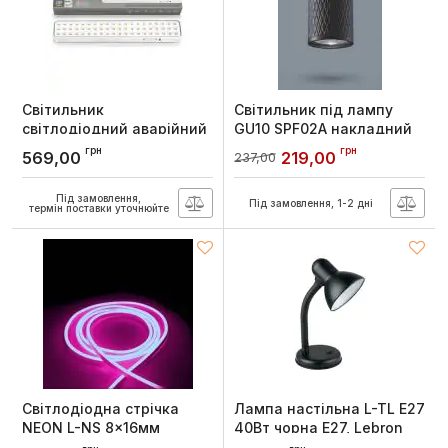
Світильник
Світильник під лампу
світлодіодний аварійний
GU10 SPF02A накладний
60 LED 6500К, TITANUM
чорна призма, Videx
грн
грн
569,00
219,00
237,00
Артикул:
TL-EM1108
Артикул:
VL-SPF02A-BP
Під замовлення,
Під замовлення, 1-2 дні
термін поставки уточнюйте
Світлодіодна стрічка
Лампа настільна L-TL E27
NEON L-NS 8x16мм
40Вт чорна E27, Lebron
120LED 7Вт/м 220V