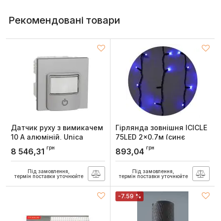
Рекомендовані товари
Датчик руху з вимикачем
Гірлянда зовнішня ICICLE
10 A алюміній, Unica
75LED 2x0.7м (синє
New,Schneider Electric
світло) чорна IP44 Delux
грн
грн
8 546,31
893,04
Артикул:
NU352530
Артикул:
90016593
Під замовлення,
Під замовлення,
термін поставки уточнюйте
термін поставки уточнюйте
-7.59 %