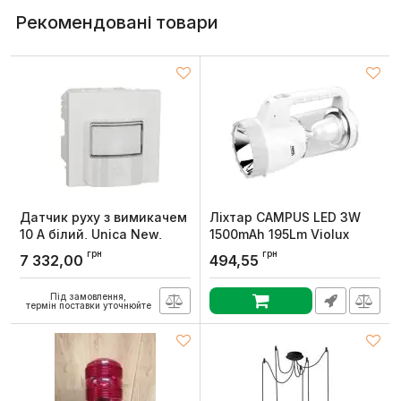
Рекомендовані товари
Датчик руху з вимикачем
Ліхтар CAMPUS LED 3W
10 A білий, Unica New,
1500mAh 195Lm Violux
Schneider Electric
Артикул:
360202
грн
грн
7 332,00
494,55
Артикул:
NU352518
Під замовлення,
термін поставки уточнюйте