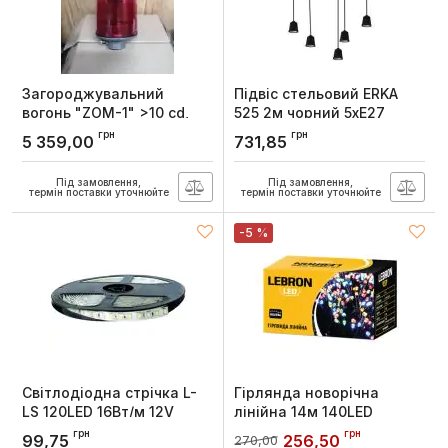
Загороджувальний
Підвіс стельовий ERKA
вогонь "ZOM-1" >10 cd,
525 2м чорний 5xЕ27
ICAO type A
Артикул:
525010
грн
грн
5 359,00
731,85
Артикул:
ZOM-1 type A
Під замовлення,
Під замовлення,
термін поставки уточнюйте
термін поставки уточнюйте
-5 %
Світлодіодна стрічка L-
Гірлянда новорічна
LS 120LED 16Вт/м 12V
лінійна 14м 140LED
6000K ІР20 (1м), Lebron
мульти колір IP20, Lebron
грн
грн
99,75
256,50
270,00