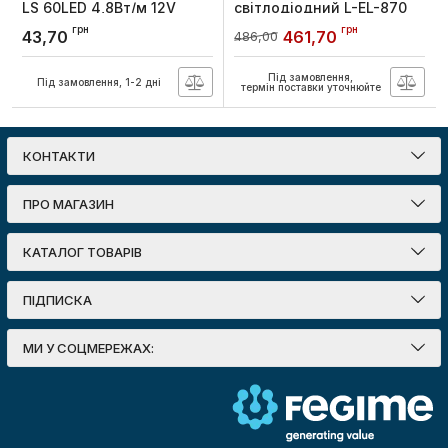
LS 60LED 4,8Вт/м 12V
світлодіодний L-EL-870
6000K ІР20 (1м), Lebron
аварійний 8,5Вт, Lebron
грн
грн
43,70
461,70
486,00
Артикул:
13-50-01
Артикул:
16-95-30
Під замовлення,
Під замовлення, 1-2 дні
термін поставки уточнюйте
КОНТАКТИ
ПРО МАГАЗИН
КАТАЛОГ ТОВАРІВ
ПІДПИСКА
МИ У СОЦМЕРЕЖАХ: