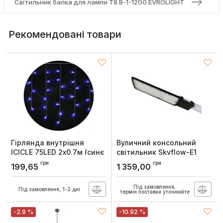
Світильник балка для лампи Т8 B-1-1200 EVROLIGHT
Рекомендовані товари
Гірлянда внутрішня
Вуличний консольний
ICICLE 75LED 2х0,7м (синє
світильник Skyflow-E1
світло) прозора IP20
100Вт 6400K IP65,
грн
грн
199,65
1 359,00
Delux
Євросвітло
Артикул:
90017984
Артикул:
000058821
Під замовлення,
Під замовлення, 1-2 дні
термін поставки уточнюйте
-2.9 %
-10.92 %