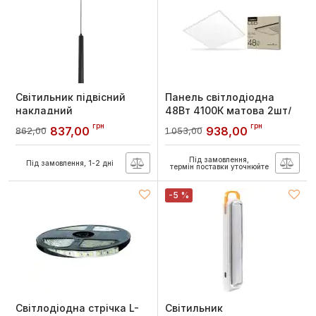
Світильник підвісний
Панель світлодіодна
накладний
48Вт 4100К матова 2шт/
світлодіодний10Вт 4100К
упак, Videx
грн
грн
837,00
938,00
862,00
1 053,00
чорний, Videx
Артикул:
VL-Pb484W(2)
Артикул:
VL-SP-10034B
Під замовлення,
Під замовлення, 1-2 дні
термін поставки уточнюйте
-5 %
Світлодіодна стрічка L-
Світильник