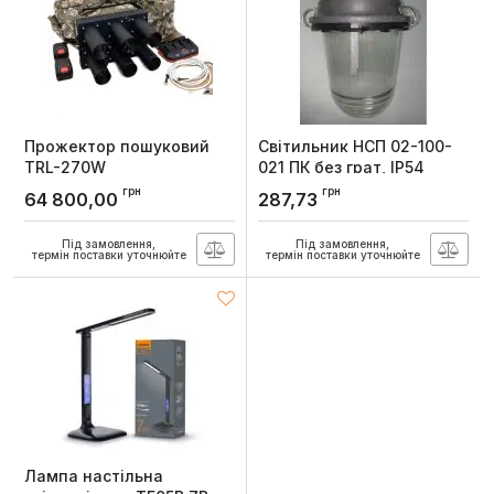
Прожектор пошуковий
Світильник НСП 02-100-
TRL-270W
021 ПК без грат, IP54
акумуляторний 12-40В 6
транзитний,кріплення на
грн
грн
64 800,00
287,73
лінзи
гак
Артикул:
НСП 02-100-021
Під замовлення,
Під замовлення,
термін поставки уточнюйте
термін поставки уточнюйте
Лампа настiльна