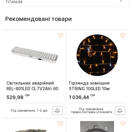
TITANUM
Рекомендовані товари
Світильник аварійний
Гірлянда зовнішня
REL-601LED (3.7V2Ah) 60
STRING 100LED 10м
LED 4Вт 360x65x35
блимаюча (жовте/біле
грн
грн
529,98
1 036,44
акумуляторний, DeLux
світло) прозора IP44
Delux
Артикул:
90016961
Під замовлення,
Під замовлення, 1-2 дні
Артикул:
90015188
термін поставки уточнюйте