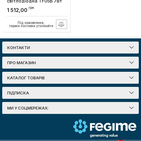
свiтлодiодна TF05B 7Вт
3000-5500К, Videx
грн
1 512,00
Артикул:
VL-TF05B
Під замовлення,
термін поставки уточнюйте
КОНТАКТИ
ПРО МАГАЗИН
КАТАЛОГ ТОВАРІВ
ПІДПИСКА
МИ У СОЦМЕРЕЖАХ: