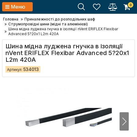
0
Меню
Головна
Приналежності до розподільних шаф
Струмопровідні шини (мідні та алюмінієві)
Шина мідна луджена гнучка в ізоляції nVent ERIFLEX Flexibar
Advanced 5?20х1 L2m 420A
Шина мідна луджена гнучка в ізоляції
nVent ERIFLEX Flexibar Advanced 5?20х1
L2m 420A
534013
Артикул: