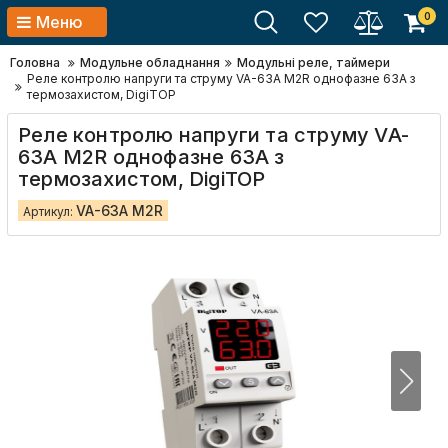
0
Меню
Головна
Модульне обладнання
Модульні реле, таймери
Реле контролю напруги та струму VA-63A M2R однофазне 63А з
термозахистом, DigiTOP
Реле контролю напруги та струму VA-
63A M2R однофазне 63А з
термозахистом, DigiTOP
VA-63A M2R
Артикул: