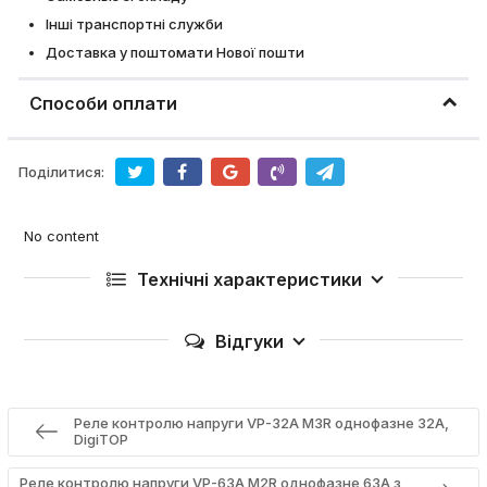
Інші транспортні служби
Доставка у поштомати Нової пошти
Способи оплати
Поділитися:
No content
Технічні характеристики
Відгуки
Реле контролю напруги VP-32A M3R однофазне 32А,
DigiTOP
Реле контролю напруги VP-63A M2R однофазне 63А з