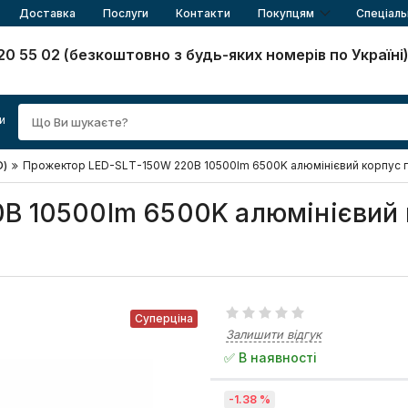
Доставка
Послуги
Контакти
Покупцям
Спеціаль
20 55 02 (безкоштовно з будь-яких номерів по Україні
и
D)
Прожектор LED-SLТ-150W 220В 10500lm 6500K алюмінієвий корпус г
В 10500lm 6500K алюмінієвий 
Суперціна
Залишити відгук
✅ В наявності
-1.38 %