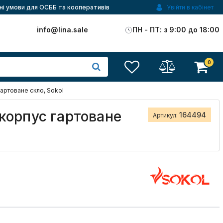
ні умови для ОСББ та кооперативів
Увійти в кабінет
)
info@lina.sale
ПН - ПТ: з 9:00 до 18:00
0
артоване скло, Sokol
корпус гартоване
164494
Артикул: