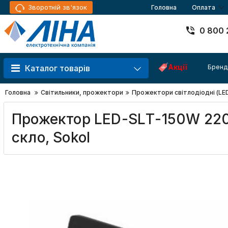
Зворотній зв'язок
Головна
Оплата
0 800 
Акції
Бренд
Каталог товарів
Головна
Світильники, прожектори
Прожектори світлодіодні (LE
Прожектор LED-SLТ-150W 220
скло, Sokol