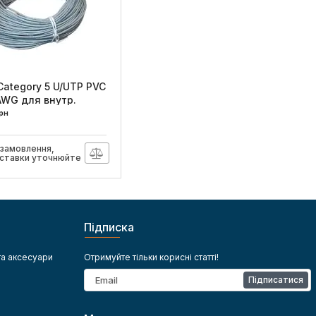
Category 5 U/UTP PVC
AWG для внутр.
ЗЗКМ
рн
091016
 замовлення,
оставки уточнюйте
Підписка
та аксесуари
Отримуйте тільки корисні статті!
Підписатися