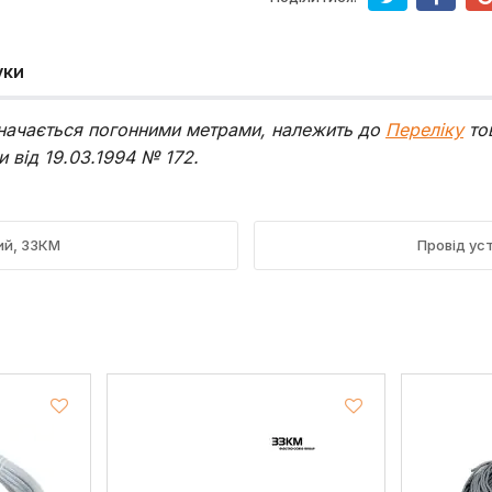
уки
изначається погонними метрами, належить до
Переліку
то
 від 19.03.1994 № 172.
ий, ЗЗКМ
Провід ус