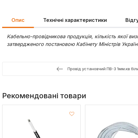
Опис
Технічні характеристики
Відг
Кабельно-провідникова продукція, кількість якої в
затвердженого постановою Кабінету Міністрів України
Провід установчий ПВ-3 1мм.кв біл
Рекомендовані товари