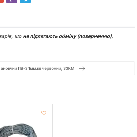
варів, що
не підлягають обміну (поверненню)
,
тановчий ПВ-3 1мм.кв червоний, ЗЗКМ