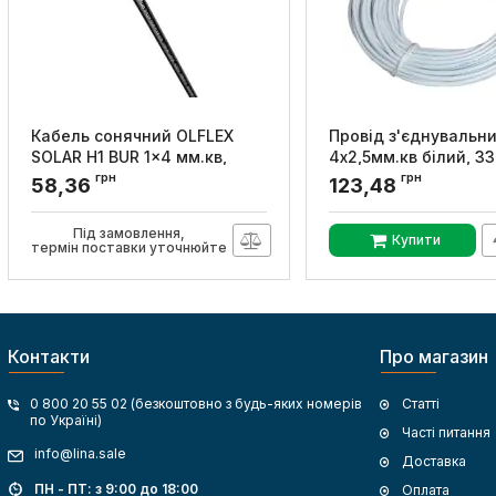
Кабель cонячний OLFLEX
Провід з'єднувальн
SOLAR H1 BUR 1x4 мм.кв,
4x2,5мм.кв білий, З
чорний, Lapp Kabel
грн
грн
Артикул:
705802
58,36
123,48
Артикул:
38115806
Під замовлення,
Купити
термін поставки уточнюйте
Контакти
Про магазин
0 800 20 55 02 (безкоштовно з будь-яких номерів
Статті
по Україні)
Часті питання
info@lina.sale
Доставка
ПН - ПТ: з 9:00 до 18:00
Оплата