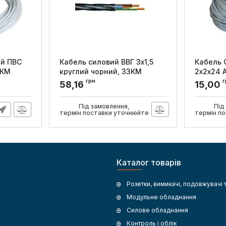
ий ПВС
Кабель силовий ВВГ 3x1,5
Кабель 
ЗКМ
круглий чорний, ЗЗКМ
2х2х24 
робіт, 
грн
г
Артикул:
702999
58,16
15,00
Артикул:
7
Під замовлення,
Під
термін поставки уточнюйте
термін п
Каталог товарів
Розетки, вимикачі, подовжувачі 
Модульне обладнання
Силове обладнання
Контроль і облік