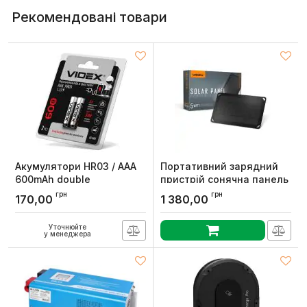
Рекомендовані товари
Акумулятори HR03 / AAA
Портативний зарядний
600mAh double
пристрій сонячна панель
blister/2шт, Videx
VSO-F505U 5W, Videx
грн
грн
170,00
1 380,00
Артикул:
HR03/600/2DB
Артикул:
VSO-F505U
Уточнюйте
у менеджера