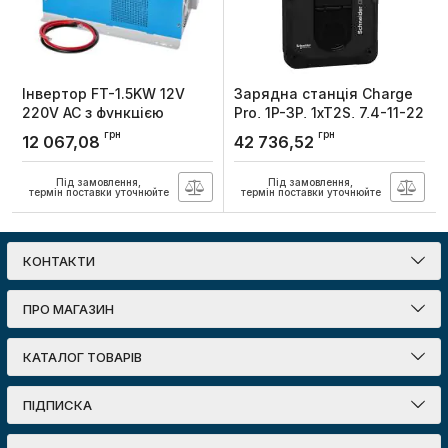
Інвертор FT-1.5KW 12V
Зарядна станція Charge
220V AC з функцією
Pro, 1P-3P, 1xT2S, 7,4-11-22
заряда, DeLux
кВт, 16-32A, зі зв’язком з
грн
грн
12 067,08
42 736,52
TIC, Schneider Electric
Артикул:
90020400
Артикул:
EVB4S22N40
Під замовлення,
Під замовлення,
термін поставки уточнюйте
термін поставки уточнюйте
КОНТАКТИ
ПРО МАГАЗИН
КАТАЛОГ ТОВАРІВ
ПІДПИСКА