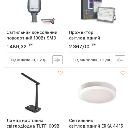
Світильник консольний
Прожектор
поворотний 100Вт SMD
світлодіодний
LED 6400K IP65 Horoz
автономний 1000Лм
грн
грн
1 489,32
2 367,00
5000К 3.2V, Videx
Артикул:
074-014-0100-020
Артикул:
VL-FSO2-505
Під замовлення, 1-2 дні
Під замовлення, 1-2 дні
Лампа настiльна
Світильник
свiтлодiодна TLTF-009B
світлодіодний ERKA 4415
10Вт 3000-6500К,
B настінно-стельовий