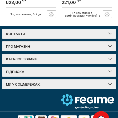
грн
грн
623,00
221,00
TITANUM
15Вт 4000K круглий
білий-білий IP44
Артикул:
TLTF-009B
Під замовлення,
Під замовлення, 1-2 дні
Артикул:
441503
термін поставки уточнюйте
КОНТАКТИ
ПРО МАГАЗИН
КАТАЛОГ ТОВАРІВ
ПІДПИСКА
МИ У СОЦМЕРЕЖАХ: