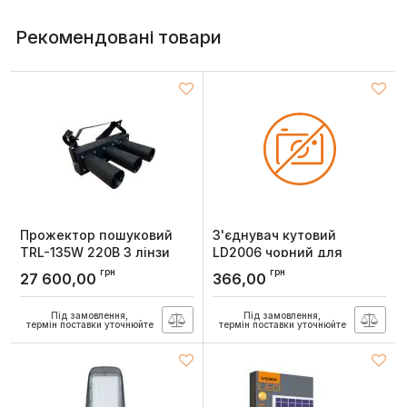
Рекомендовані товари
Прожектор пошуковий
З'єднувач кутовий
TRL-135W 220В 3 лінзи
LD2006 чорний для
трекового шинопровода
грн
грн
27 600,00
366,00
CABM1002 (вбудованого)
Артикул:
7972
Під замовлення,
Під замовлення,
термін поставки уточнюйте
термін поставки уточнюйте